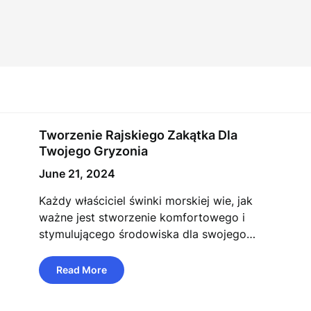
Tworzenie Rajskiego Zakątka Dla
Twojego Gryzonia
June 21, 2024
Każdy właściciel świnki morskiej wie, jak
ważne jest stworzenie komfortowego i
stymulującego środowiska dla swojego…
Read More