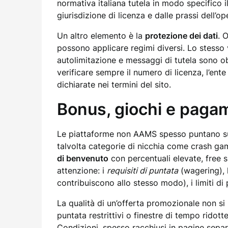
normativa italiana tutela in modo specifico
giurisdizione di licenza e dalle prassi dell’op
Un altro elemento è la
protezione dei dati
. 
possono applicare regimi diversi. Lo stesso v
autolimitazione e messaggi di tutela sono obbl
verificare sempre il numero di licenza, l’ent
dichiarate nei termini del sito.
Bonus, giochi e paga
Le piattaforme non AAMS spesso puntano su
talvolta categorie di nicchia come crash games
di benvenuto
con percentuali elevate, free 
attenzione: i
requisiti di puntata
(wagering), l
contribuiscono allo stesso modo), i limiti di 
La qualità di un’offerta promozionale non si
puntata restrittivi o finestre di tempo ridot
Condizioni, spesso racchiusi in pagine separ