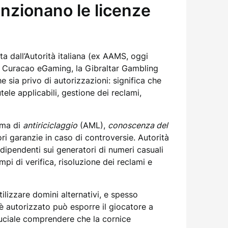
nzionano le licenze
a dall’Autorità italiana (ex AAMS, oggi
), Curacao eGaming, la Gibraltar Gambling
 sia privo di autorizzazioni: significa che
ele applicabili, gestione dei reclami,
tema di
antiriciclaggio
(AML),
conoscenza del
ori garanzie in caso di controversie. Autorità
ndipendenti sui generatori di numeri casuali
mpi di verifica, risoluzione dei reclami e
lizzare domini alternativi, e spesso
n è autorizzato può esporre il giocatore a
cruciale comprendere che la cornice