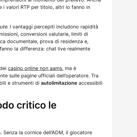
 valori RTP per titolo, altri lo fanno in
lute
. I vantaggi percepiti includono rapidità
ssioni, conversioni valutarie, limiti di
fica documentale, prova di residenza e,
i fanno la differenza: chat live realmente
 dei
casino online non aams
, ma è
e sulle pagine ufficiali dell’operatore. Tra
bili e strumenti di
autolimitazione
accessibili
do critico le
a. Senza la cornice dell’ADM, il giocatore