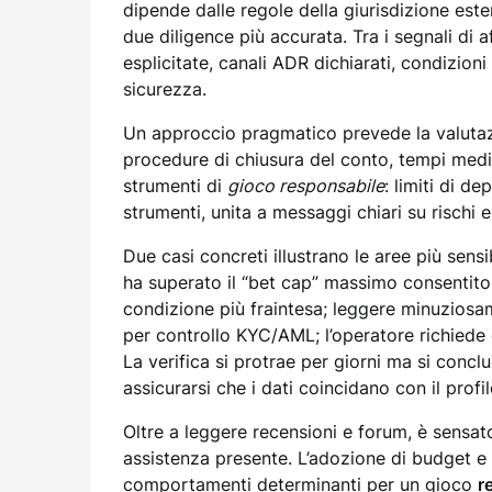
dipende dalle regole della giurisdizione est
due diligence più accurata. Tra i segnali di a
esplicitate, canali ADR dichiarati, condizion
sicurezza.
Un approccio pragmatico prevede la valutazio
procedure di chiusura del conto, tempi medi 
strumenti di
gioco responsabile
: limiti di de
strumenti, unita a messaggi chiari su rischi
Due casi concreti illustrano le aree più sens
ha superato il “bet cap” massimo consentito 
condizione più fraintesa; leggere minuziosam
per controllo KYC/AML; l’operatore richiede 
La verifica si protrae per giorni ma si con
assicurarsi che i dati coincidano con il profi
Oltre a leggere recensioni e forum, è sensat
assistenza presente. L’adozione di budget e li
comportamenti determinanti per un gioco
r