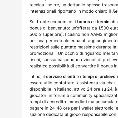
tecnica. Inoltre, un dettaglio spesso trascur
internazionali riportano in modo chiaro il
Re
Sul fronte economico, i
bonus e i termini di
bonus di benvenuto: un’offerta da 1.500 eur
50x o superiore). I casino non AAMS miglio
per una percentuale equa al raggiungimento d
restrizioni sulle puntate massime durante la f
promozionali. Un occhio di riguardo merita
rischi, spesso nascondono vincoli di preliev
realistica possibilità di convertire il bonus i
Infine, il
servizio clienti
e i
tempi di prelievo
r
essere utile contattare l’assistenza via cha
disponibile in italiano, attivo 24 ore su 24, 
giocatori in forum e community specializzate 
tempi di accredito immediati ma accumula rece
pagare in 24-48 ore per i wallet elettronici e
sezione dedicata al gioco responsabile con s