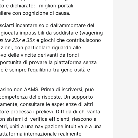
 e dichiarato: i migliori portali
liere con cognizione di causa.
ciarti incantare solo dall’ammontare del
 giocata impossibili da soddisfare (wagering
i tra 25x e 35x
e giochi che contribuiscono
ioni, con particolare riguardo alle
evo delle vincite derivanti da fondi
portunità di provare la piattaforma senza
 è sempre l’equilibrio tra generosità e
 casino non AAMS. Prima di iscriversi, può
la competenza delle risposte. Un supporto
lamente, consultare le esperienze di altri
ore processa i prelievi. Diffida di chi vanta
 sistemi di verifica efficienti, riescono a
tri, uniti a una navigazione intuitiva e a una
iattaforma internazionale realmente