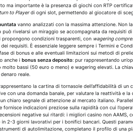
ato ma importante è la presenza di giochi con RTP certificato
turn to Player
di ogni slot, permettendo al giocatore di sceg
 puntata
vanno analizzati con la massima attenzione. Non las
o può rivelarsi un miraggio se accompagnata da requisiti di
ri propongono condizioni trasparenti, con
wagering compres
ei requisiti. È essenziale leggere sempre i Termini e Condiz
ase di bonus e alle eventuali limitazioni sui metodi di preli
no anche i
bonus senza deposito
: pur rappresentando un’op
o molto bassi (50 euro o meno) e wagering elevati. La chiave
n denaro reale.
appresentano la cartina di tornasole dell’affidabilità di un
t live con una domanda banale, per valutare la reattività e 
è un chiaro segnale di attenzione al mercato italiano. Paralle
fornisce indicazioni preziose sulla rapidità con cui l’operat
nsioni negative sui ritardi: i migliori casino non AAMS, con
 in 2-3 giorni lavorativi per i bonifici bancari. Questi parame
trumenti di autolimitazione, completano il profilo di una p