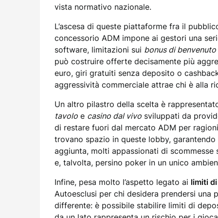
vista normativo nazionale.
L’ascesa di queste piattaforme fra il pubblic
concessorio ADM impone ai gestori una serie di
software, limitazioni sui
bonus di benvenuto
può costruire offerte decisamente più aggres
euro, giri gratuiti senza deposito o cashbac
aggressività commerciale attrae chi è alla ric
Un altro pilastro della scelta è rappresent
tavolo
e
casino dal vivo
sviluppati da provid
di restare fuori dal mercato ADM per ragion
trovano spazio in queste lobby, garantendo un
aggiunta, molti appassionati di scommesse s
e, talvolta, persino poker in un unico ambie
Infine, pesa molto l’aspetto legato ai
limiti d
Autoesclusi per chi desidera prendersi una p
differente: è possibile stabilire limiti di de
da un lato rappresenta un rischio per i gioca