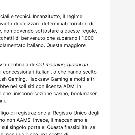
ali e tecnici. Innanzitutto, il regime
ieto di utilizzare determinati fornitori di
, non dovendo sottostare a queste regole,
cchetti di benvenuto che superano i 1.000
egolamentato italiano. Questa maggiore
sso centinaia di
slot machine
,
giochi da
 concessionari italiani, o che hanno scelto
 Push Gaming, Hacksaw Gaming e molti altri
bbe nei soli siti con licenza ADM. In
ide che uniscono sezione casinò, bookmaker
ni.
bligo di registrazione al Registro Unico degli
asino non AAMS, invece, il meccanismo è
sul singolo portale. Questa flessibilità, se
chi non vuole che una scelta di