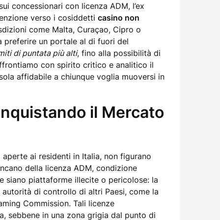
sui concessionari con licenza ADM, l’ex
enzione verso i cosiddetti
casino non
isdizioni come Malta, Curaçao, Cipro o
 preferire un portale al di fuori del
imiti di puntata più alti
, fino alla possibilità di
ontiamo con spirito critico e analitico il
sola affidabile a chiunque voglia muoversi in
nquistando il Mercato
 aperte ai residenti in Italia, non figurano
 mancano della licenza ADM, condizione
 siano piattaforme illecite o pericolose: la
torità di controllo di altri Paesi, come la
ming Commission. Tali licenze
esa, sebbene in una zona grigia dal punto di