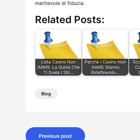
meritevole di fiducia.
Related Posts:
Lista Casino Non
Perché i Casino Non
Sc
AAMS: La Guida Che
AAMS Stanno
Co
Ti Svela I Siti…
Ridefinendo…
Blog
Post
Previous post