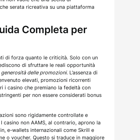
che serata ricreativa su una piattaforma
uida Completa per
ti di forza quanto le criticità. Solo con un
ediscono di sfruttare le reali opportunità
a
generosità delle promozioni
. L’assenza di
envenuto elevati, promozioni ricorrenti
ri i casino che premiano la fedeltà con
 stringenti per non essere considerati bonus
sazioni sono rigidamente controllate e
i. I casino non AAMS, al contrario, aprono la
, e-wallets internazionali come Skrill e
nime o voucher. Questo si traduce in maggiore