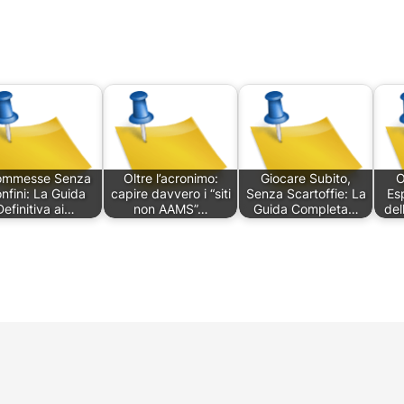
ommesse Senza
Oltre l’acronimo:
Giocare Subito,
O
nfini: La Guida
capire davvero i “siti
Senza Scartoffie: La
Es
Definitiva ai…
non AAMS”…
Guida Completa…
de