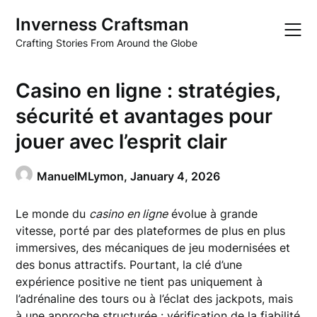
Skip
Inverness Craftsman
to
content
Crafting Stories From Around the Globe
Casino en ligne : stratégies,
sécurité et avantages pour
jouer avec l’esprit clair
ManuelMLymon,
January 4, 2026
Le monde du
casino en ligne
évolue à grande
vitesse, porté par des plateformes de plus en plus
immersives, des mécaniques de jeu modernisées et
des bonus attractifs. Pourtant, la clé d’une
expérience positive ne tient pas uniquement à
l’adrénaline des tours ou à l’éclat des jackpots, mais
à une approche structurée : vérification de la fiabilité