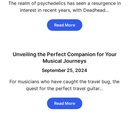
The realm of psychedelics has seen a resurgence in
interest in recent years, with Deadhead…
Read More
Unveiling the Perfect Companion for Your
Musical Journeys
September 25, 2024
For musicians who have caught the travel bug, the
quest for the perfect travel guitar…
Read More