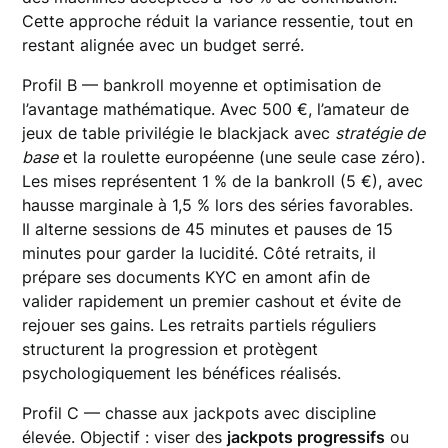
Cette approche réduit la variance ressentie, tout en
restant alignée avec un budget serré.
Profil B — bankroll moyenne et optimisation de
l’avantage mathématique. Avec 500 €, l’amateur de
jeux de table privilégie le blackjack avec
stratégie de
base
et la roulette européenne (une seule case zéro).
Les mises représentent 1 % de la bankroll (5 €), avec
hausse marginale à 1,5 % lors des séries favorables.
Il alterne sessions de 45 minutes et pauses de 15
minutes pour garder la lucidité. Côté retraits, il
prépare ses documents KYC en amont afin de
valider rapidement un premier cashout et évite de
rejouer ses gains. Les retraits partiels réguliers
structurent la progression et protègent
psychologiquement les bénéfices réalisés.
Profil C — chasse aux jackpots avec discipline
élevée. Objectif : viser des
jackpots progressifs
ou