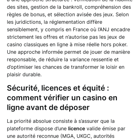
des sites, gestion de la bankroll, compréhension des
règles de bonus, et sélection avisée des jeux. Selon
les juridictions, la réglementation diffère
sensiblement, y compris en France où l’ANJ encadre
strictement les offres et n’autorise pas les jeux de
casino classiques en ligne à mise réelle hors poker.
Une approche informée permet de jouer de manière
responsable, de réduire la variance ressentie et
d’optimiser les chances de transformer le loisir en
plaisir durable.
Sécurité, licences et équité :
comment vérifier un casino en
ligne avant de déposer
La priorité absolue consiste à s’assurer que la
plateforme dispose d’une
licence
valide émise par
une autorité reconnue (MGA, UKGC, autorités