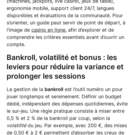
(machines, jackpots, live casino, jeux de table),
ergonomie mobile, support client 24/7, langues
disponibles et évaluations de la communauté. Pour
s’orienter, un guide peut servir de point de départ, à
l’image de
casino en ligne
, afin d’explorer et de
comprendre les critères essentiels avant d’ouvrir un
compte.
Bankroll, volatilité et bonus : les
leviers pour réduire la variance et
prolonger les sessions
La gestion de la
bankroll
est l’outil numéro un pour
jouer longtemps et sereinement. Définir un budget
dédié, indépendant des dépenses quotidiennes, évite
le sur-jeu. Une règle pratique consiste à miser entre
0,5 % et 2 % de la bankroll par coup, selon la
volatilité
du jeu. Par exemple, avec 200 €, des mises
de 0,50 € à 2 € permettent d’absorber les creux de