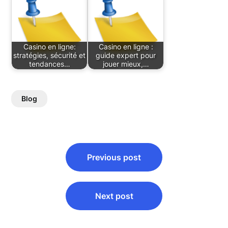
Casino en ligne:
Casino en ligne :
stratégies, sécurité et
guide expert pour
tendances…
jouer mieux,…
Blog
Post
Previous post
navigation
Next post