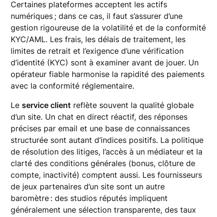
Certaines plateformes acceptent les actifs
numériques ; dans ce cas, il faut s’assurer d’une
gestion rigoureuse de la volatilité et de la conformité
KYC/AML. Les frais, les délais de traitement, les
limites de retrait et l’exigence d’une vérification
d’identité (KYC) sont à examiner avant de jouer. Un
opérateur fiable harmonise la rapidité des paiements
avec la conformité réglementaire.
Le
service client
reflète souvent la qualité globale
d’un site. Un chat en direct réactif, des réponses
précises par email et une base de connaissances
structurée sont autant d’indices positifs. La politique
de résolution des litiges, l’accès à un médiateur et la
clarté des conditions générales (bonus, clôture de
compte, inactivité) comptent aussi. Les fournisseurs
de jeux partenaires d’un site sont un autre
baromètre : des studios réputés impliquent
généralement une sélection transparente, des taux