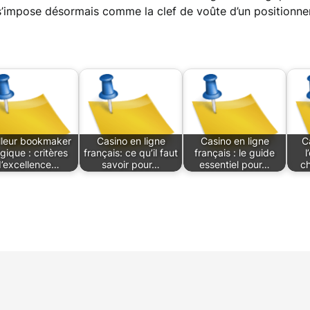
 s’impose désormais comme la clef de voûte d’un positionne
lleur bookmaker
Casino en ligne
Casino en ligne
C
gique : critères
français: ce qu’il faut
français : le guide
l
’excellence…
savoir pour…
essentiel pour…
ch