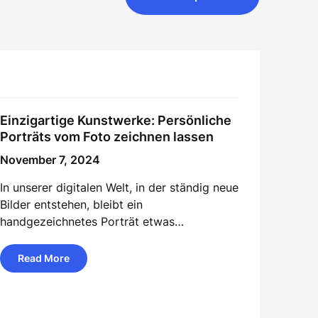
Einzigartige Kunstwerke: Persönliche
Porträts vom Foto zeichnen lassen
November 7, 2024
In unserer digitalen Welt, in der ständig neue
Bilder entstehen, bleibt ein
handgezeichnetes Porträt etwas…
Read More