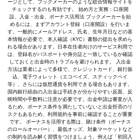
ージとして、ブックメーカーのような総合情報サイトを
チェックするのも有効です。 始め方と実務：口座開
設、入金・出金、ボーナス活用法 ブックメーカーを始
めるには、まずアカウント登録（口座開設）を行いま
す。一般的にメールアドレス、氏名、生年月日などの基
本情報が必要で、本人確認（KYC）書類の提出を求めら
れる場合があります。日本在住者向けのサービス利用で
は、登録名がパスポートや身分証と一致しているか確認
しておくと出金時のトラブルを避けられます。 入出金
方法は業者によって多様で、クレジットカード、銀行振
込、電子ウォレット（エコペイズ、スティックペイ
等）、さらには仮想通貨を利用できる場合もあります。
国内銀行経由の入出金は手続きが分かりやすい反面、反
映時間や手数料に注意が必要です。出金申請は審査が入
るため、ボーナス条件を満たしていないと出金拒否のリ
スクもあるため、利用規約を事前に確認することが重要
です。 ボーナスを活用する際は、賭け条件（ボーナス
のロールオーバー）、最低オッズ、対象マーケットなど
の制約を読み解く習慣をつけましょう。例えば「初回入