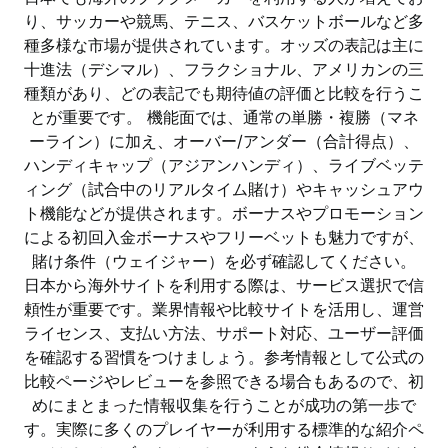
り、サッカーや競馬、テニス、バスケットボールなど多
種多様な市場が提供されています。オッズの表記は主に
十進法（デシマル）、フラクショナル、アメリカンの三
種類があり、どの表記でも期待値の評価と比較を行うこ
とが重要です。 機能面では、通常の単勝・複勝（マネ
ーライン）に加え、オーバー/アンダー（合計得点）、
ハンディキャップ（アジアンハンディ）、ライブベッテ
ィング（試合中のリアルタイム賭け）やキャッシュアウ
ト機能などが提供されます。ボーナスやプロモーション
による初回入金ボーナスやフリーベットも魅力ですが、
賭け条件（ウェイジャー）を必ず確認してください。
日本から海外サイトを利用する際は、サービス選択で信
頼性が重要です。業界情報や比較サイトを活用し、運営
ライセンス、支払い方法、サポート対応、ユーザー評価
を確認する習慣をつけましょう。参考情報として公式の
比較ページやレビューを参照できる場合もあるので、初
めにまとまった情報収集を行うことが成功の第一歩で
す。実際に多くのプレイヤーが利用する標準的な紹介ペ