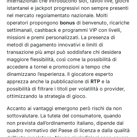
internazionali che introducono slot, tavoli live, giochi
istantanei e jackpot progressivi non sempre presenti
nel mercato regolamentato nazionale. Molti
operatori propongono
bonus
di benvenuto, ricariche
settimanali, cashback e programmi VIP con livelli,
missioni e premi personalizzati. La presenza di
metodi di pagamento innovativi e limiti di
transazione più ampi può soddisfare chi desidera
maggiore flessibilità, così come la possibilità di
accedere a tornei e promozioni a tempo che
dinamizzano l’esperienza. Il giocatore esperto
apprezza anche la pubblicazione di
RTP
e la
possibilità di filtrare i titoli per volatilità o provider,
ottimizzando la strategia di gioco.
Accanto ai vantaggi emergono però rischi da non
sottovalutare. La tutela del consumatore, quando
non prevista dall’ordinamento italiano, dipende dal
quadro normativo del Paese di licenza e dalla qualità