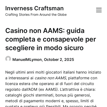
Skip
Inverness Craftsman
to
content
Crafting Stories From Around the Globe
Casino non AAMS: guida
completa e consapevole per
scegliere in modo sicuro
ManuelMLymon,
October 2, 2025
Negli ultimi anni molti giocatori italiani hanno iniziato
a interessarsi ai
casino non AAMS
, piattaforme con
licenza estera che operano al di fuori del circuito
regolato dall’ADM (ex AAMS). L’attrattiva è chiara:
cataloghi giochi sterminati, bonus più generosi,
metodi di pagamento moderni e, spesso, limiti di
puntata e prelievo più flessibili. Ma proprio perché