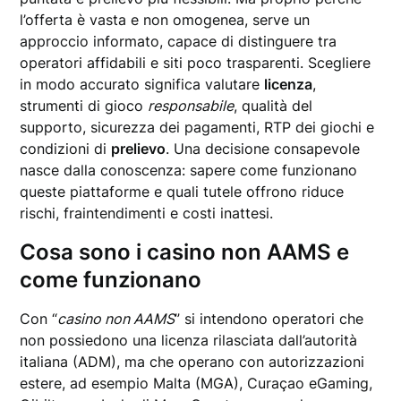
l’offerta è vasta e non omogenea, serve un
approccio informato, capace di distinguere tra
operatori affidabili e siti poco trasparenti. Scegliere
in modo accurato significa valutare
licenza
,
strumenti di gioco
responsabile
, qualità del
supporto, sicurezza dei pagamenti, RTP dei giochi e
condizioni di
prelievo
. Una decisione consapevole
nasce dalla conoscenza: sapere come funzionano
queste piattaforme e quali tutele offrono riduce
rischi, fraintendimenti e costi inattesi.
Cosa sono i casino non AAMS e
come funzionano
Con “
casino non AAMS
” si intendono operatori che
non possiedono una licenza rilasciata dall’autorità
italiana (ADM), ma che operano con autorizzazioni
estere, ad esempio Malta (MGA), Curaçao eGaming,