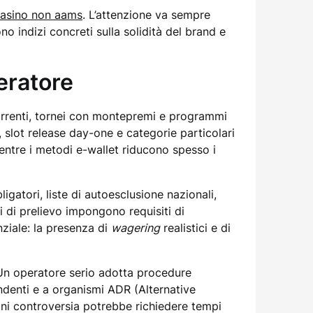
asino non aams
. L’attenzione va sempre
no indizi concreti sulla solidità del brand e
eratore
orrenti, tornei con montepremi e programmi
, slot release day-one e categorie particolari
entre i metodi e-wallet riducono spesso i
igatori, liste di autoesclusione nazionali,
i di prelievo impongono requisiti di
nziale: la presenza di
wagering
realistici e di
 Un operatore serio adotta procedure
endenti e a organismi ADR (Alternative
gni controversia potrebbe richiedere tempi