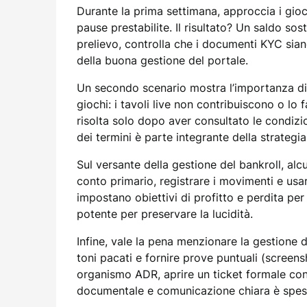
Durante la prima settimana, approccia i gioch
pause prestabilite. Il risultato? Un saldo so
prelievo, controlla che i documenti KYC sia
della buona gestione del portale.
Un secondo scenario mostra l’importanza di l
giochi: i tavoli live non contribuiscono o l
risolta solo dopo aver consultato le condizio
dei termini è parte integrante della strategia
Sul versante della gestione del bankroll, alc
conto primario, registrare i movimenti e usar
impostano obiettivi di profitto e perdita pe
potente per preservare la lucidità.
Infine, vale la pena menzionare la gestione 
toni pacati e fornire prove puntuali (screensh
organismo ADR, aprire un ticket formale co
documentale e comunicazione chiara è spes