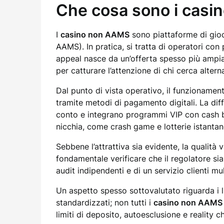
Che cosa sono i casin
I
casino non AAMS
sono piattaforme di gioc
AAMS). In pratica, si tratta di operatori con 
appeal nasce da un’offerta spesso più ampia: 
per catturare l’attenzione di chi cerca alterna
Dal punto di vista operativo, il funzionamento
tramite metodi di pagamento digitali. La diff
conto e integrano programmi VIP con cash ba
nicchia, come crash game e lotterie istanta
Sebbene l’attrattiva sia evidente, la qualità
fondamentale verificare che il regolatore si
audit indipendenti e di un servizio clienti m
Un aspetto spesso sottovalutato riguarda i li
standardizzati; non tutti i
casino non AAMS
limiti di deposito, autoesclusione e reality c