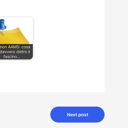
i non AAMS: cosa
 davvero dietro il
fascino…
Next post