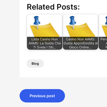
Related Posts:
Lista Casino Non
Casino Non AAMS:
Per
AAMS: La Guida Che
Guida Approfondita al
Ti Svela I Siti…
Gioco Online…
Blog
Post
Previous post
navigation