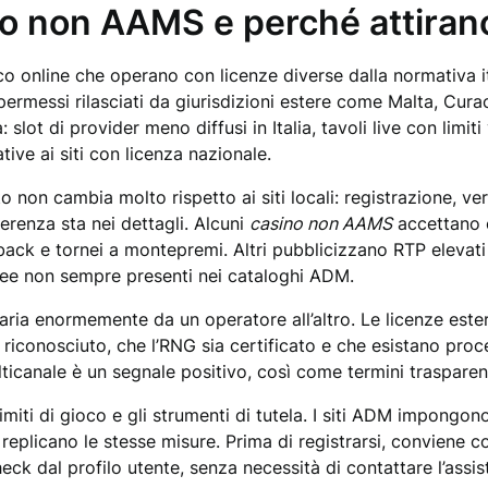
o non AAMS e perché attirano 
o online che operano con licenze diverse dalla normativa i
permessi rilasciati da giurisdizioni estere come Malta, Curacao
slot di provider meno diffusi in Italia, tavoli live con limit
tive ai siti con licenza nazionale.
 non cambia molto rispetto ai siti locali: registrazione, veri
erenza sta nei dettagli. Alcuni
casino non AAMS
accettano c
ck e tornei a montepremi. Altri pubblicizzano RTP elevati 
nee non sempre presenti nei cataloghi ADM.
 varia enormemente da un operatore all’altro. Le licenze est
a riconosciuto, che l’RNG sia certificato e che esistano pro
ulticanale è un segnale positivo, così come termini trasparent
miti di gioco e gli strumenti di tutela. I siti ADM impongon
replicano le stesse misure. Prima di registrarsi, conviene c
heck dal profilo utente, senza necessità di contattare l’assis