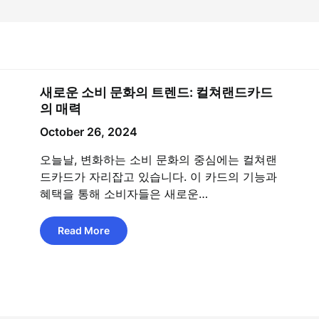
새로운 소비 문화의 트렌드: 컬쳐랜드카드
의 매력
October 26, 2024
오늘날, 변화하는 소비 문화의 중심에는 컬쳐랜
드카드가 자리잡고 있습니다. 이 카드의 기능과
혜택을 통해 소비자들은 새로운…
Read More