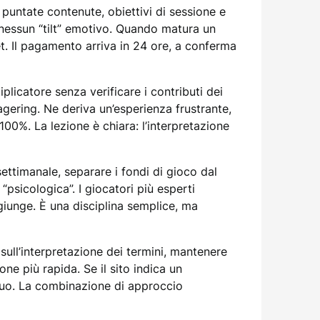
 puntate contenute, obiettivi di sessione e
, nessun “tilt” emotivo. Quando matura un
t. Il pagamento arriva in 24 ore, a conferma
licatore senza verificare i contributi dei
agering. Ne deriva un’esperienza frustrante,
100%. La lezione è chiara: l’interpretazione
ettimanale, separare i fondi di gioco dal
psicologica”. I giocatori più esperti
giunge. È una disciplina semplice, ma
sull’interpretazione dei termini, mantenere
one più rapida. Se il sito indica un
quo. La combinazione di approccio