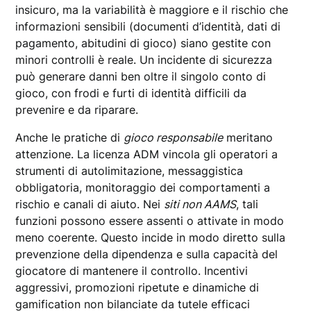
insicuro, ma la variabilità è maggiore e il rischio che
informazioni sensibili (documenti d’identità, dati di
pagamento, abitudini di gioco) siano gestite con
minori controlli è reale. Un incidente di sicurezza
può generare danni ben oltre il singolo conto di
gioco, con frodi e furti di identità difficili da
prevenire e da riparare.
Anche le pratiche di
gioco responsabile
meritano
attenzione. La licenza ADM vincola gli operatori a
strumenti di autolimitazione, messaggistica
obbligatoria, monitoraggio dei comportamenti a
rischio e canali di aiuto. Nei
siti non AAMS
, tali
funzioni possono essere assenti o attivate in modo
meno coerente. Questo incide in modo diretto sulla
prevenzione della dipendenza e sulla capacità del
giocatore di mantenere il controllo. Incentivi
aggressivi, promozioni ripetute e dinamiche di
gamification non bilanciate da tutele efficaci