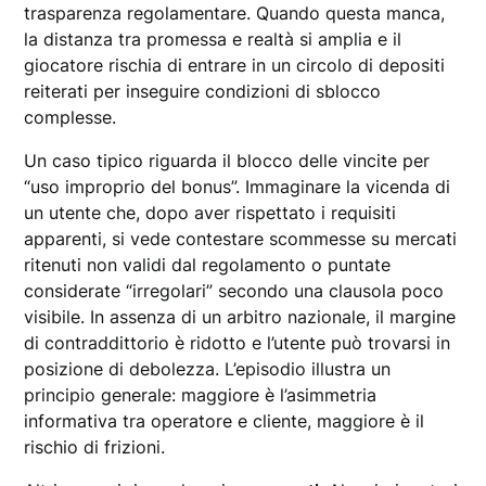
trasparenza regolamentare. Quando questa manca,
la distanza tra promessa e realtà si amplia e il
giocatore rischia di entrare in un circolo di depositi
reiterati per inseguire condizioni di sblocco
complesse.
Un caso tipico riguarda il blocco delle vincite per
“uso improprio del bonus”. Immaginare la vicenda di
un utente che, dopo aver rispettato i requisiti
apparenti, si vede contestare scommesse su mercati
ritenuti non validi dal regolamento o puntate
considerate “irregolari” secondo una clausola poco
visibile. In assenza di un arbitro nazionale, il margine
di contraddittorio è ridotto e l’utente può trovarsi in
posizione di debolezza. L’episodio illustra un
principio generale: maggiore è l’asimmetria
informativa tra operatore e cliente, maggiore è il
rischio di frizioni.