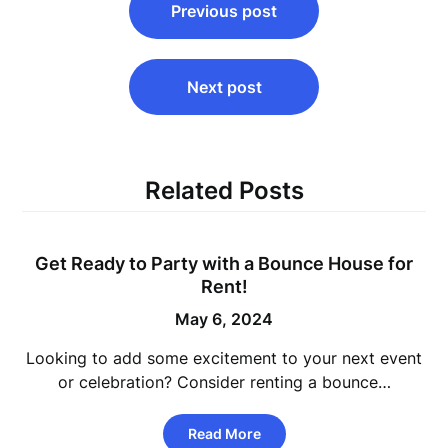
Previous post
navigation
Next post
Related Posts
Get Ready to Party with a Bounce House for
Rent!
May 6, 2024
Looking to add some excitement to your next event
or celebration? Consider renting a bounce…
Read More