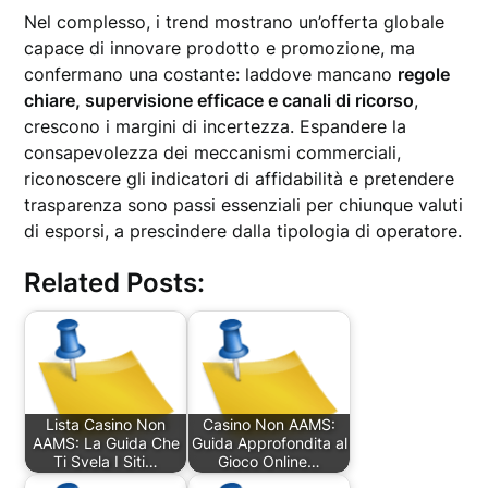
Nel complesso, i trend mostrano un’offerta globale
capace di innovare prodotto e promozione, ma
confermano una costante: laddove mancano
regole
chiare, supervisione efficace e canali di ricorso
,
crescono i margini di incertezza. Espandere la
consapevolezza dei meccanismi commerciali,
riconoscere gli indicatori di affidabilità e pretendere
trasparenza sono passi essenziali per chiunque valuti
di esporsi, a prescindere dalla tipologia di operatore.
Related Posts:
Lista Casino Non
Casino Non AAMS:
AAMS: La Guida Che
Guida Approfondita al
Ti Svela I Siti…
Gioco Online…