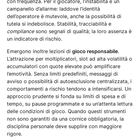
con frequenza. Per il giocatore, l’instabilità è un
campanello d’allarme: laddove l’identità
dell’operatore è mutevole, anche la possibilità di
tutela si indebolisce. Stabilità, tracciabilità e
compliance
sono segnali di qualità; la loro assenza è
un indicatore di rischio.
Emergono inoltre lezioni di
gioco responsabile
.
L’attrazione per moltiplicatori, slot ad alta volatilità o
accumulatori con quote elevate può amplificare
l’emotività. Senza limiti predefiniti, messaggi di
avviso o possibilità di autoesclusione centralizzata, i
comportamenti a rischio tendono a intensificarsi. Un
approccio prudente si fonda su limiti di spesa e di
tempo, su pause programmate e su un’attenta lettura
delle condizioni di gioco. Quando questi strumenti
non sono garantiti da una cornice obbligatoria, la
disciplina personale deve supplire con maggiore
rigore.