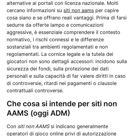
alternative ai portali con licenza nazionale. Molti
cercano informazioni su
siti non aams
per capire
cosa siano e se offrano reali vantaggi. Prima di farsi
sedurre da offerte lampo e comunicazioni
aggressive, è essenziale comprendere il contesto
normativo, i rischi connessi e le differenze
sostanziali tra ambienti regolamentati e non
regolamentati. La cornice legale e la tutela dei
giocatori non sono dettagli accessori: incidono sulla
sicurezza dei fondi, sulla protezione dei dati
personali e sulla capacità di far valere diritti in caso
di controversie, ritardi nei pagamenti o clausole
contrattuali controverse.
Che cosa si intende per siti non
AAMS (oggi ADM)
Con
siti non AAMS
si indicano generalmente
operatori di gioco online privi di autorizzazione