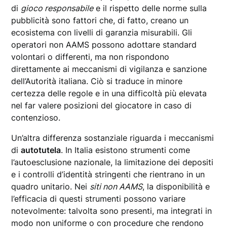
di
gioco responsabile
e il rispetto delle norme sulla
pubblicità sono fattori che, di fatto, creano un
ecosistema con livelli di garanzia misurabili. Gli
operatori non AAMS possono adottare standard
volontari o differenti, ma non rispondono
direttamente ai meccanismi di vigilanza e sanzione
dell’Autorità italiana. Ciò si traduce in minore
certezza delle regole e in una difficoltà più elevata
nel far valere posizioni del giocatore in caso di
contenzioso.
Un’altra differenza sostanziale riguarda i meccanismi
di
autotutela
. In Italia esistono strumenti come
l’autoesclusione nazionale, la limitazione dei depositi
e i controlli d’identità stringenti che rientrano in un
quadro unitario. Nei
siti non AAMS
, la disponibilità e
l’efficacia di questi strumenti possono variare
notevolmente: talvolta sono presenti, ma integrati in
modo non uniforme o con procedure che rendono