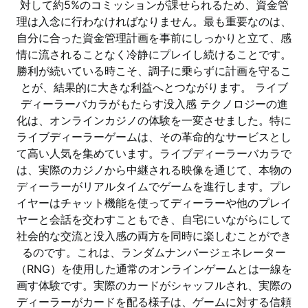
対して約5%のコミッションが課せられるため、資金管
理は入念に行わなければなりません。最も重要なのは、
自分に合った資金管理計画を事前にしっかりと立て、感
情に流されることなく冷静にプレイし続けることです。
勝利が続いている時こそ、調子に乗らずに計画を守るこ
とが、結果的に大きな利益へとつながります。 ライブ
ディーラーバカラがもたらす没入感 テクノロジーの進
化は、オンラインカジノの体験を一変させました。特に
ライブディーラーゲームは、その革命的なサービスとし
て高い人気を集めています。ライブディーラーバカラで
は、実際のカジノから中継される映像を通じて、本物の
ディーラーがリアルタイムでゲームを進行します。プレ
イヤーはチャット機能を使ってディーラーや他のプレイ
ヤーと会話を交わすこともでき、自宅にいながらにして
社会的な交流と没入感の両方を同時に楽しむことができ
るのです。これは、ランダムナンバージェネレーター
（RNG）を使用した通常のオンラインゲームとは一線を
画す体験です。実際のカードがシャッフルされ、実際の
ディーラーがカードを配る様子は、ゲームに対する信頼