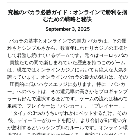
究極のバカラ必勝ガイド：オンラインで勝利を掴
むための戦略と秘訣
September 3, 2025
バカラの基本とオンラインでの魅力 バカラは、その優
雅さとシンプルさから、数百年にわたりカジノの王様と
して君臨し続けているゲームです。元々はヨーロッパの
貴族たちの間で楽しまれていた歴史を持つこのゲーム
は、現在ではオンラインカジノにおいても絶大な人気を
誇っています。オンラインバカラの最大の魅力は、その
圧倒的に低いハウスエッジにあります。特に「バンカ
ー」へのベットは、その還元率の高さからプロギャンブ
ラーも好んで選択するほどです。ゲームの流れは極めて
単純で、プレイヤーは「バンカー」、「プレイヤー」、
「タイ」の3つのうちいずれかにベットするだけ。その
後、ディーラーがカードを配り、より合計が9に近い方
が勝利するというシンプルなルールです。オンライン環
境では、この洗練されたゲームを、自宅にいながらにし