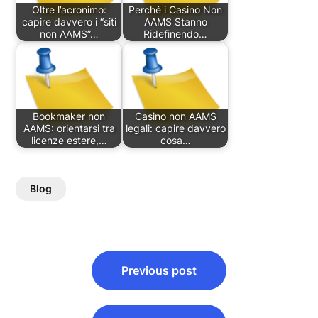
Oltre l’acronimo:
Perché i Casino Non
capire davvero i “siti
AAMS Stanno
non AAMS”…
Ridefinendo…
Bookmaker non
Casino non AAMS
AAMS: orientarsi tra
legali: capire davvero
licenze estere,…
cosa…
Blog
Post
Previous post
navigation