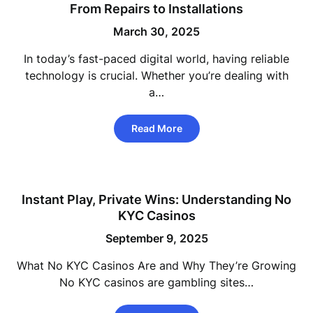
From Repairs to Installations
March 30, 2025
In today’s fast-paced digital world, having reliable
technology is crucial. Whether you’re dealing with
a…
Read More
Instant Play, Private Wins: Understanding No
KYC Casinos
September 9, 2025
What No KYC Casinos Are and Why They’re Growing
No KYC casinos are gambling sites…