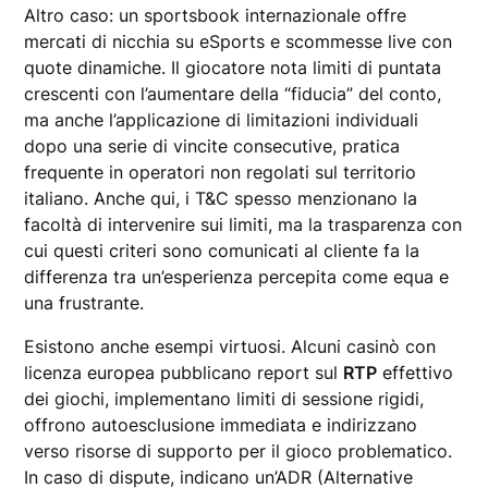
Altro caso: un sportsbook internazionale offre
mercati di nicchia su eSports e scommesse live con
quote dinamiche. Il giocatore nota limiti di puntata
crescenti con l’aumentare della “fiducia” del conto,
ma anche l’applicazione di limitazioni individuali
dopo una serie di vincite consecutive, pratica
frequente in operatori non regolati sul territorio
italiano. Anche qui, i T&C spesso menzionano la
facoltà di intervenire sui limiti, ma la trasparenza con
cui questi criteri sono comunicati al cliente fa la
differenza tra un’esperienza percepita come equa e
una frustrante.
Esistono anche esempi virtuosi. Alcuni casinò con
licenza europea pubblicano report sul
RTP
effettivo
dei giochi, implementano limiti di sessione rigidi,
offrono autoesclusione immediata e indirizzano
verso risorse di supporto per il gioco problematico.
In caso di dispute, indicano un’ADR (Alternative