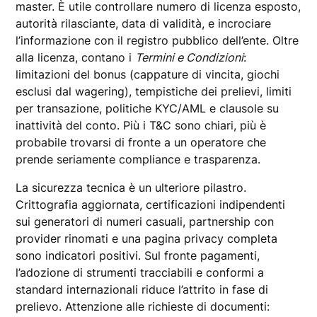
master. È utile controllare numero di licenza esposto,
autorità rilasciante, data di validità, e incrociare
l’informazione con il registro pubblico dell’ente. Oltre
alla licenza, contano i
Termini e Condizioni
:
limitazioni del bonus (cappature di vincita, giochi
esclusi dal wagering), tempistiche dei prelievi, limiti
per transazione, politiche KYC/AML e clausole su
inattività del conto. Più i T&C sono chiari, più è
probabile trovarsi di fronte a un operatore che
prende seriamente compliance e trasparenza.
La sicurezza tecnica è un ulteriore pilastro.
Crittografia aggiornata, certificazioni indipendenti
sui generatori di numeri casuali, partnership con
provider rinomati e una pagina privacy completa
sono indicatori positivi. Sul fronte pagamenti,
l’adozione di strumenti tracciabili e conformi a
standard internazionali riduce l’attrito in fase di
prelievo. Attenzione alle richieste di documenti: