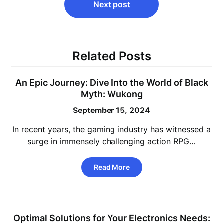
Next post
Related Posts
An Epic Journey: Dive Into the World of Black
Myth: Wukong
September 15, 2024
In recent years, the gaming industry has witnessed a
surge in immensely challenging action RPG…
Read More
Optimal Solutions for Your Electronics Needs: