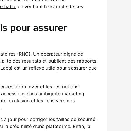
e fiable
en vérifiant l’ensemble de ces
ls pour assurer
léatoires (RNG). Un opérateur digne de
alité des résultats et publient des rapports
bs) est un réflexe utile pour s’assurer que
nces de rollover et les restrictions
et accessible, sans ambiguïté marketing
uto-exclusion et les liens vers des
.
s à jour pour corriger les failles de sécurité.
 la crédibilité d’une plateforme. Enfin, la