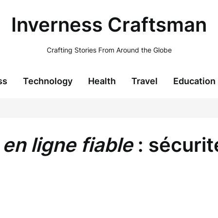
Inverness Craftsman
Crafting Stories From Around the Globe
ss
Technology
Health
Travel
Education
en ligne fiable
: sécurit