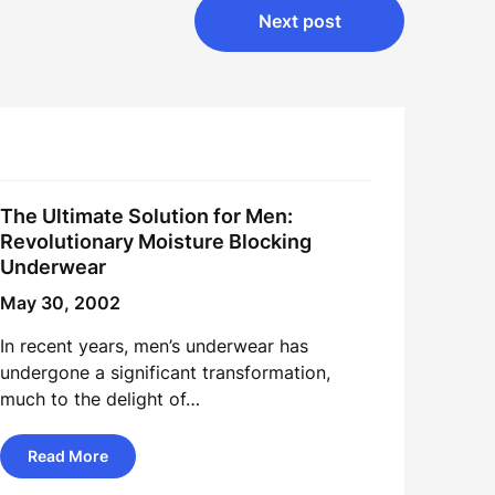
Next post
The Ultimate Solution for Men:
Revolutionary Moisture Blocking
Underwear
May 30, 2002
In recent years, men’s underwear has
undergone a significant transformation,
much to the delight of…
Read More