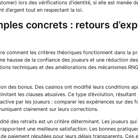
er) lors des vérifications d’identité, si elle est menée de
t d’argent tout en respectant la loi.
ples concrets : retours d’ex
e comment les critères théoriques fonctionnent dans la pra
ne hausse de la confiance des joueurs et une réduction des 
tions techniques et des améliorations des mécanismes RNG, c
on des bonus. Des casinos ont modifié leurs conditions apr
imitant les clauses abusives. Ce type d’évolution, résultan
le active par les joueurs : comparer les expériences sur des 
mmuniquent clairement sur leurs corrections.
ité des retraits est un critère déterminant. Les joueurs qu
f rapportent une meilleure satisfaction. Les bonnes pratiqu
es de paiement réputées pour leurs délais transparents. Ces