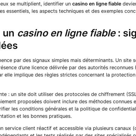
ux se multiplient, identifier un
casino en ligne fiable
devien
ères essentiels, les aspects techniques et des exemples conc
e un
casino en ligne fiable
: si
dées
ce par des signaux simples mais déterminants. Un site sér
 présence d’une licence délivrée par des autorités reconnue
r elle implique des règles strictes concernant la protectio
nte : un site doit utiliser des protocoles de chiffrement (
aiement proposées doivent inclure des méthodes connues et 
érifier les conditions générales et la politique de confidentia
tation et les bonnes pratiques.
n service client réactif et accessible via plusieurs canaux (
indépendants et les tests réalisés par des sites spécialisés 