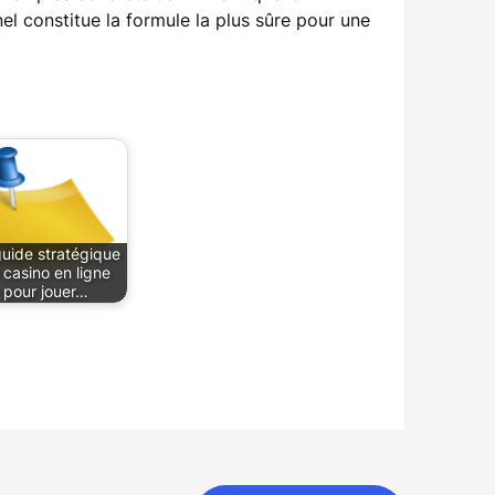
el constitue la formule la plus sûre pour une
guide stratégique
 casino en ligne
pour jouer…