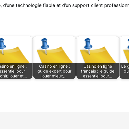
 d’une technologie fiable et d’un support client professionn
sino en ligne :
Casino en ligne :
Casino en ligne
Le 
’essentiel pour
guide expert pour
français : le guide
du
oisir, jouer et…
jouer mieux,…
essentiel pour…