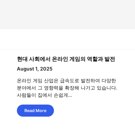
현대 사회에서 온라인 게임의 역할과 발전
August 1, 2025
온라인 게임 산업은 급속도로 발전하여 다양한
분야에서 그 영향력을 확장해 나가고 있습니다.
사람들이 집에서 손쉽게…
Read More