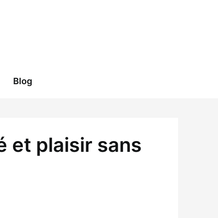
Blog
é et plaisir sans