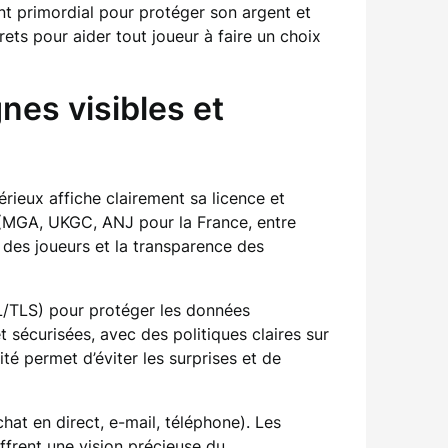
t primordial pour protéger son argent et
rets pour aider tout joueur à faire un choix
gnes visibles et
ieux affiche clairement sa licence et
s (MGA, UKGC, ANJ pour la France, entre
n des joueurs et la transparence des
SSL/TLS) pour protéger les données
sécurisées, avec des politiques claires sur
lité permet d’éviter les surprises et de
chat en direct, e-mail, téléphone). Les
offrent une vision précieuse du