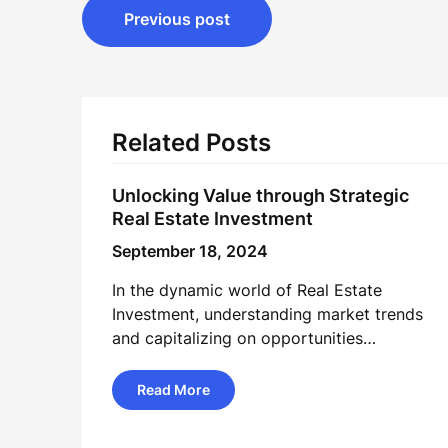
Post
Previous post
navigation
Related Posts
Unlocking Value through Strategic
Real Estate Investment
September 18, 2024
In the dynamic world of Real Estate
Investment, understanding market trends
and capitalizing on opportunities…
Read More