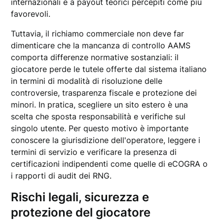
internazionali e a payout teorici percepiti come più
favorevoli.
Tuttavia, il richiamo commerciale non deve far
dimenticare che la mancanza di controllo AAMS
comporta differenze normative sostanziali: il
giocatore perde le tutele offerte dal sistema italiano
in termini di modalità di risoluzione delle
controversie, trasparenza fiscale e protezione dei
minori. In pratica, scegliere un sito estero è una
scelta che sposta responsabilità e verifiche sul
singolo utente. Per questo motivo è importante
conoscere la giurisdizione dell'operatore, leggere i
termini di servizio e verificare la presenza di
certificazioni indipendenti come quelle di eCOGRA o
i rapporti di audit dei RNG.
Rischi legali, sicurezza e
protezione del giocatore