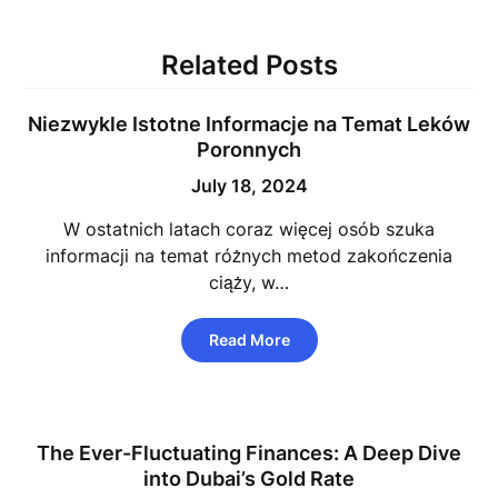
Related Posts
Niezwykle Istotne Informacje na Temat Leków
Poronnych
July 18, 2024
W ostatnich latach coraz więcej osób szuka
informacji na temat różnych metod zakończenia
ciąży, w…
Read More
The Ever-Fluctuating Finances: A Deep Dive
into Dubai’s Gold Rate