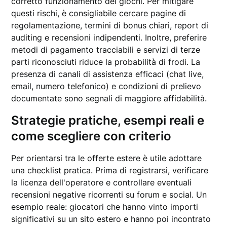
corretto funzionamento dei giochi. Per mitigare
questi rischi, è consigliabile cercare pagine di
regolamentazione, termini di bonus chiari, report di
auditing e recensioni indipendenti. Inoltre, preferire
metodi di pagamento tracciabili e servizi di terze
parti riconosciuti riduce la probabilità di frodi. La
presenza di canali di assistenza efficaci (chat live,
email, numero telefonico) e condizioni di prelievo
documentate sono segnali di maggiore affidabilità.
Strategie pratiche, esempi reali e
come scegliere con criterio
Per orientarsi tra le offerte estere è utile adottare
una checklist pratica. Prima di registrarsi, verificare
la licenza dell'operatore e controllare eventuali
recensioni negative ricorrenti su forum e social. Un
esempio reale: giocatori che hanno vinto importi
significativi su un sito estero e hanno poi incontrato