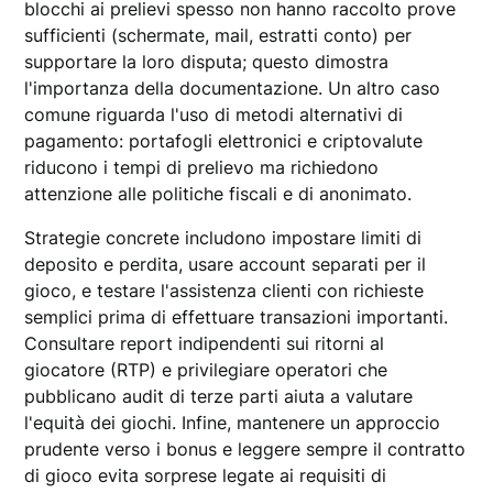
blocchi ai prelievi spesso non hanno raccolto prove
sufficienti (schermate, mail, estratti conto) per
supportare la loro disputa; questo dimostra
l'importanza della documentazione. Un altro caso
comune riguarda l'uso di metodi alternativi di
pagamento: portafogli elettronici e criptovalute
riducono i tempi di prelievo ma richiedono
attenzione alle politiche fiscali e di anonimato.
Strategie concrete includono impostare limiti di
deposito e perdita, usare account separati per il
gioco, e testare l'assistenza clienti con richieste
semplici prima di effettuare transazioni importanti.
Consultare report indipendenti sui ritorni al
giocatore (RTP) e privilegiare operatori che
pubblicano audit di terze parti aiuta a valutare
l'equità dei giochi. Infine, mantenere un approccio
prudente verso i bonus e leggere sempre il contratto
di gioco evita sorprese legate ai requisiti di