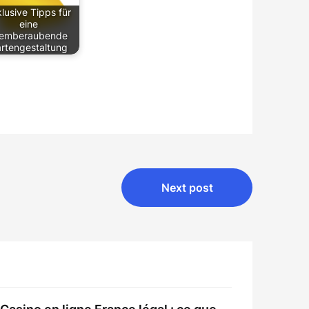
lusive Tipps für
eine
temberaubende
rtengestaltung
Next post