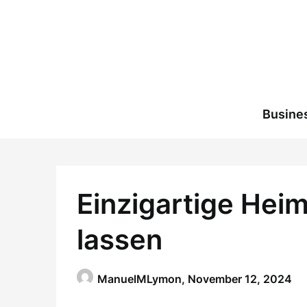
Skip
to
content
Busine
Einzigartige Hei
lassen
ManuelMLymon,
November 12, 2024