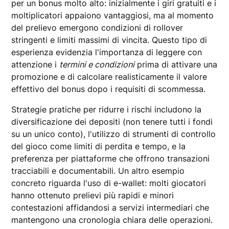
per un bonus molto alto: inizialmente i giri gratuiti e i
moltiplicatori appaiono vantaggiosi, ma al momento
del prelievo emergono condizioni di rollover
stringenti e limiti massimi di vincita. Questo tipo di
esperienza evidenzia l'importanza di leggere con
attenzione i
termini e condizioni
prima di attivare una
promozione e di calcolare realisticamente il valore
effettivo del bonus dopo i requisiti di scommessa.
Strategie pratiche per ridurre i rischi includono la
diversificazione dei depositi (non tenere tutti i fondi
su un unico conto), l'utilizzo di strumenti di controllo
del gioco come limiti di perdita e tempo, e la
preferenza per piattaforme che offrono transazioni
tracciabili e documentabili. Un altro esempio
concreto riguarda l'uso di e-wallet: molti giocatori
hanno ottenuto prelievi più rapidi e minori
contestazioni affidandosi a servizi intermediari che
mantengono una cronologia chiara delle operazioni.