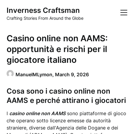
Skip
Inverness Craftsman
to
content
Crafting Stories From Around the Globe
Casino online non AAMS:
opportunità e rischi per il
giocatore italiano
ManuelMLymon,
March 9, 2026
Cosa sono i casino online non
AAMS e perché attirano i giocatori
I
casino online non AAMS
sono piattaforme di gioco
che operano sotto licenze emesse da autorità
straniere, diverse dall'Agenzia delle Dogane e dei