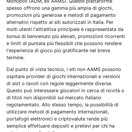
Monopoli (ADM, ex AAMS). Queste piattaforme
spesso offrono una gamma più ampia di giochi,
promozioni più generose e metodi di pagamento
alternativi rispetto ai siti autorizzati in Italia. Per
molti utenti l'attrattiva principale è rappresentata da
bonus di benvenuto più elevati, promozioni ricorrenti
e limiti di puntata più flessibili che possono rendere
l'esperienza di gioco più gratificante nel breve
termine.
Dal punto di vista tecnico, i siti non AAMS possono
ospitare provider di giochi internazionali e versioni
di slot o tavoli con regole leggermente diverse.
Questo può interessare giocatori in cerca di novità o
di titoli non disponibili sul mercato italiano
regolamentato. Allo stesso tempo, la possibilità di
utilizzare metodi di pagamento internazionali,
portafogli elettronici e criptovalute rende più
semplice effettuare depositi e prelievi per chi ha