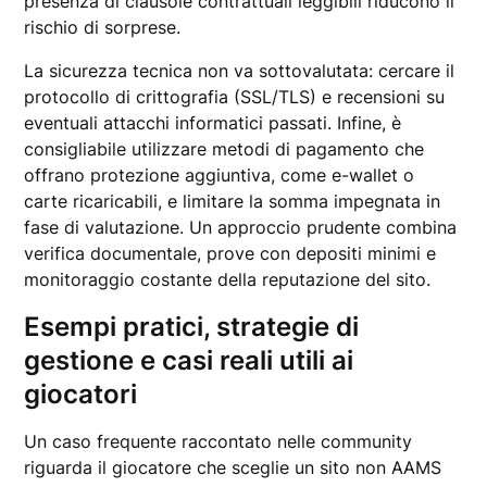
presenza di clausole contrattuali leggibili riducono il
rischio di sorprese.
La sicurezza tecnica non va sottovalutata: cercare il
protocollo di crittografia (SSL/TLS) e recensioni su
eventuali attacchi informatici passati. Infine, è
consigliabile utilizzare metodi di pagamento che
offrano protezione aggiuntiva, come e-wallet o
carte ricaricabili, e limitare la somma impegnata in
fase di valutazione. Un approccio prudente combina
verifica documentale, prove con depositi minimi e
monitoraggio costante della reputazione del sito.
Esempi pratici, strategie di
gestione e casi reali utili ai
giocatori
Un caso frequente raccontato nelle community
riguarda il giocatore che sceglie un sito non AAMS