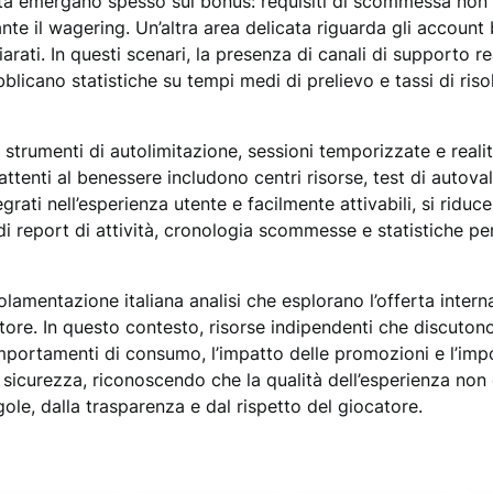
cità emergano spesso sui bonus: requisiti di scommessa non c
nte il wagering. Un’altra area delicata riguarda gli account 
rati. In questi scenari, la presenza di canali di supporto r
bblicano statistiche su tempi medi di prelievo e tassi di ris
trumenti di autolimitazione, sessioni temporizzate e realit
attenti al benessere includono centri risorse, test di autov
rati nell’esperienza utente e facilmente attivabili, si riduce
di report di attività, cronologia scommesse e statistiche pe
olamentazione italiana analisi che esplorano l’offerta interna
ttore. In questo contesto, risorse indipendenti che discuton
mportamenti di consumo, l’impatto delle promozioni e l’impo
 e sicurezza, riconoscendo che la qualità dell’esperienza no
gole, dalla trasparenza e dal rispetto del giocatore.