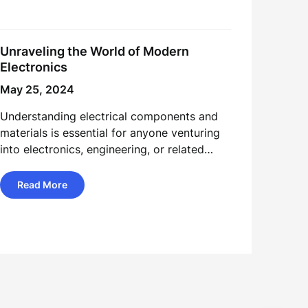
Unraveling the World of Modern
Electronics
May 25, 2024
Understanding electrical components and
materials is essential for anyone venturing
into electronics, engineering, or related…
Read More