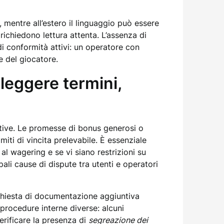
mentre all’estero il linguaggio può essere
 richiedono lettura attenta. L’assenza di
 conformità attivi: un operatore con
e del giocatore.
 leggere termini,
tive. Le promesse di bonus generosi o
iti di vincita prelevabile. È essenziale
 al wagering e se vi siano restrizioni su
li cause di dispute tra utenti e operatori
richiesta di documentazione aggiuntiva
procedure interne diverse: alcuni
verificare la presenza di
segreazione dei