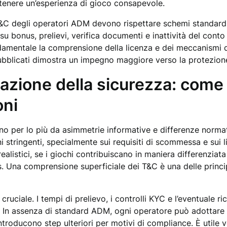
tenere un’esperienza di gioco consapevole.
T&C degli operatori ADM devono rispettare schemi standard, 
su bonus, prelievi, verifica documenti e inattività del conto
amentale la comprensione della licenza e dei meccanismi di
pubblicati dimostra un impegno maggiore verso la protezion
tazione della sicurezza: come
oni
no per lo più da asimmetrie informative e differenze norma
stringenti, specialmente sui requisiti di scommessa e sui lim
realistici, se i giochi contribuiscano in maniera differenziata
 Una comprensione superficiale dei T&C è una delle principa
cruciale. I tempi di prelievo, i controlli KYC e l’eventuale 
. In assenza di standard ADM, ogni operatore può adottare 
introducono step ulteriori per motivi di compliance. È utile 