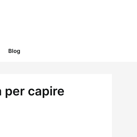
Blog
 per capire