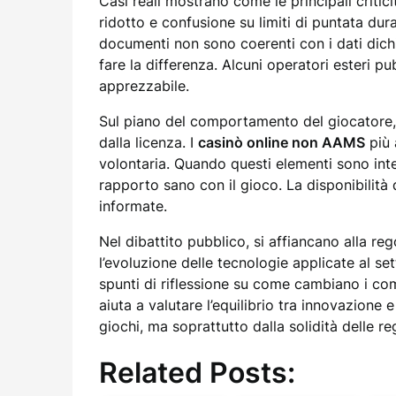
Casi reali mostrano come le principali criti
ridotto e confusione su limiti di puntata dura
documenti non sono coerenti con i dati dichia
fare la differenza. Alcuni operatori esteri pu
apprezzabile.
Sul piano del comportamento del giocatore, s
dalla licenza. I
casinò online non AAMS
più 
volontaria. Quando questi elementi sono integ
rapporto sano con il gioco. La disponibilità 
informate.
Nel dibattito pubblico, si affiancano alla reg
l’evoluzione delle tecnologie applicate al se
spunti di riflessione su come cambiano i co
aiuta a valutare l’equilibrio tra innovazione
giochi, ma soprattutto dalla solidità delle re
Related Posts: