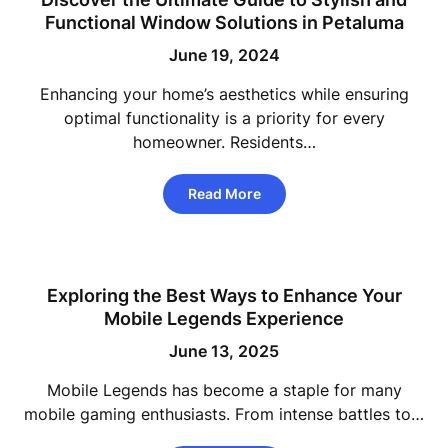
Functional Window Solutions in Petaluma
June 19, 2024
Enhancing your home’s aesthetics while ensuring
optimal functionality is a priority for every
homeowner. Residents…
Read More
Exploring the Best Ways to Enhance Your
Mobile Legends Experience
June 13, 2025
Mobile Legends has become a staple for many
mobile gaming enthusiasts. From intense battles to…