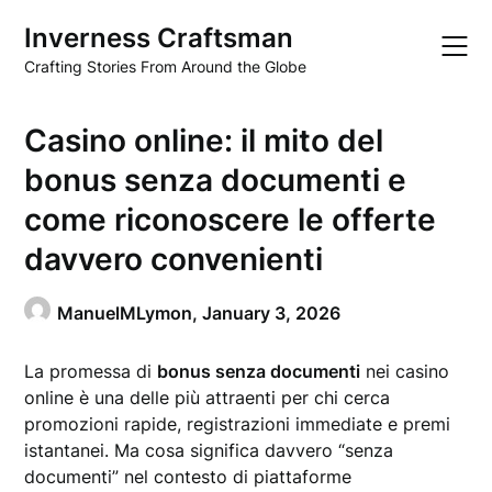
Skip
Inverness Craftsman
to
content
Crafting Stories From Around the Globe
Casino online: il mito del
bonus senza documenti e
come riconoscere le offerte
davvero convenienti
ManuelMLymon,
January 3, 2026
La promessa di
bonus senza documenti
nei casino
online è una delle più attraenti per chi cerca
promozioni rapide, registrazioni immediate e premi
istantanei. Ma cosa significa davvero “senza
documenti” nel contesto di piattaforme