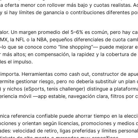
na oferta menor con rollover más bajo y cuotas realistas. A
 y si hay límites de ganancia o contribuciones diferentes p
alor. Un margen promedio del 5–6% es común, pero hay cas
 MX, la NFL o la NBA, pequeños diferenciales de cuota camb
lo que se conoce como “line shopping”— puede mejorar el r
r más altos; en compensación, la rapidez y la cobertura de 
es el impulso.
importa. Herramientas como cash out, constructor de apues
permite gestionar riesgo, pero no debería substituir un plan
y nichos (eSports, tenis challenger) distingue a plataform
eriencia móvil —app estable, navegación clara, filtros por
ica referencia confiable puede ahorrar tiempo en la elecci
iones y orientan según licencias, promociones y medios de 
ades: velocidad de retiro, ligas preferidas y límites person