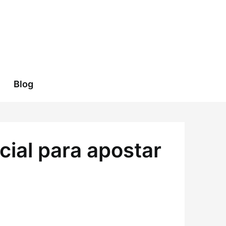
Blog
ial para apostar