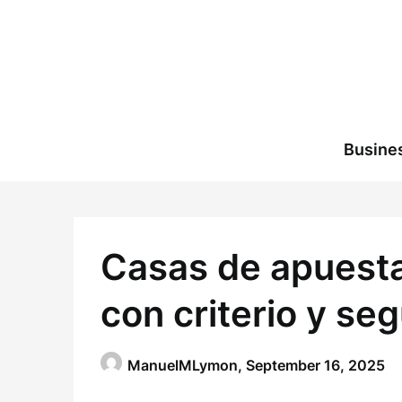
Skip
to
content
Busine
Casas de apuesta
con criterio y se
ManuelMLymon,
September 16, 2025