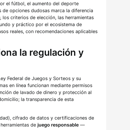
r el fútbol, el aumento del deporte
les de opciones dudosas marca la diferencia
, los criterios de elección, las herramientas
fundo y práctico por el ecosistema de
casos reales, con recomendaciones aplicables
ona la regulación y
Ley Federal de Juegos y Sorteos y su
rmas en línea funcionan mediante permisos
ención de lavado de dinero y protección al
domicilio; la transparencia de esta
idad), cifrado de datos y certificaciones de
e herramientas de
juego responsable
—