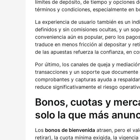
límites de depósito, de tiempo y opciones d
términos y condiciones, especialmente en b
La experiencia de usuario también es un indi
definidos y sin comisiones ocultas, y un sop
conveniencia aún es popular, pero los pagos
traduce en menos fricción al depositar y re
de las apuestas refuerza la confianza, en c
Por último, los canales de queja y mediación
transacciones y un soporte que documente c
comprobantes y capturas ayuda a respaldar t
reduce significativamente el riesgo operativo
Bonos, cuotas y merca
solo la que más anunc
Los
bonos de bienvenida
atraen, pero el val
retirar), la cuota mínima exigida, la vigen