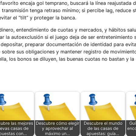
favorito encaja gol temprano, buscará la línea reajustada de
transmisión tenga retraso mínimo; si percibe lag, reduce s
tar el “tilt” y proteger la banca.
dinero, entendimiento de cuotas y mercados, y hábitos salu
ar la autoexclusión si el juego deja de ser entretenimiento
de depositar, preparar documentación de identidad para ev
e sobre sus obligaciones y mantener registro de movimientos
in ella, los bonos se diluyen, las buenas cuotas no bastan 
ubre las mejores
Descubre cómo elegir
Descubre el mundo
Guí
evas casas de
y aprovechar al
de las casas de
enco
puestas con…
máximo un…
apuestas: guía…