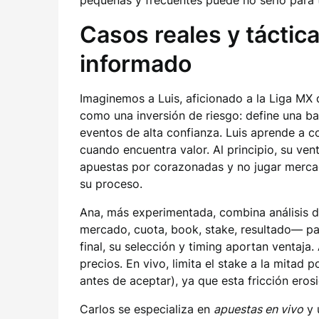
pequeñas y frecuentes puede no serlo para 
Casos reales y táctic
informado
Imaginemos a Luis, aficionado a la Liga MX 
como una inversión de riesgo: define una b
eventos de alta confianza. Luis aprende a co
cuando encuentra valor. Al principio, su ven
apuestas por corazonadas y no jugar mercado
su proceso.
Ana, más experimentada, combina análisis d
mercado, cuota, book, stake, resultado— pa
final, su selección y timing aportan ventaja
precios. En vivo, limita el stake a la mitad
antes de aceptar), ya que esta fricción eros
Carlos se especializa en
apuestas en vivo
y 