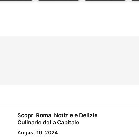
Scopri Roma: Notizie e Delizie
Culinarie della Capitale
August 10, 2024