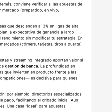
demás, conviene verificar si las apuestas de
or mercado (prepartido, en vivo,
as que descienden al 3% en ligas de alta
ian la expectativa de ganancia a largo
endimiento sin modificar tu estrategia. En
mercados (córners, tarjetas, tiros a puerta)
tas y streaming integrado aportan valor si
 de
gestión de banca
. La profundidad en
as que invierten en producto frente a las
 competiciones— es decisiva para quienes
ón; por ejemplo, directorios especializados
pago, facilitando el cribado inicial. Aun
ales. Una casa “ideal” para apuestas