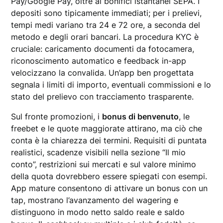
Pay/Google Pay, oltre ai bonifici istantanei SEPA. I
depositi sono tipicamente immediati; per i prelievi,
tempi medi variano tra 24 e 72 ore, a seconda del
metodo e degli orari bancari. La procedura KYC è
cruciale: caricamento documenti da fotocamera,
riconoscimento automatico e feedback in-app
velocizzano la convalida. Un’app ben progettata
segnala i limiti di importo, eventuali commissioni e lo
stato del prelievo con tracciamento trasparente.
Sul fronte promozioni, i
bonus di benvenuto
, le
freebet e le quote maggiorate attirano, ma ciò che
conta è la chiarezza dei termini. Requisiti di puntata
realistici, scadenze visibili nella sezione “Il mio
conto”, restrizioni sui mercati e sul valore minimo
della quota dovrebbero essere spiegati con esempi.
App mature consentono di attivare un bonus con un
tap, mostrano l’avanzamento del wagering e
distinguono in modo netto saldo reale e saldo