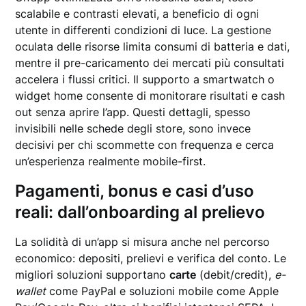
scalabile e contrasti elevati, a beneficio di ogni
utente in differenti condizioni di luce. La gestione
oculata delle risorse limita consumi di batteria e dati,
mentre il pre-caricamento dei mercati più consultati
accelera i flussi critici. Il supporto a smartwatch o
widget home consente di monitorare risultati e cash
out senza aprire l’app. Questi dettagli, spesso
invisibili nelle schede degli store, sono invece
decisivi per chi scommette con frequenza e cerca
un’esperienza realmente mobile-first.
Pagamenti, bonus e casi d’uso
reali: dall’onboarding al prelievo
La solidità di un’app si misura anche nel percorso
economico: depositi, prelievi e verifica del conto. Le
migliori soluzioni supportano
carte
(debit/credit),
e-
wallet
come PayPal e soluzioni mobile come Apple