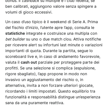
bonus. Il
cashback
su multiple e i club fedeltà, se
ben calibrati, aggiungono valore senza spingere a
volumi di gioco eccessivi.
Un caso d’uso tipico è il weekend di Serie A. Prima
del fischio d’inizio, l’utente apre l’app, consulta le
statistiche
integrate e costruisce una multipla con
bet builder
su uno o due match clou. Attiva notifiche
per ricevere alert su infortuni last minute o variazioni
importanti di quota. Durante la partita, segue lo
scoreboard live e, in caso di andamento favorevole,
valuta il
cash out
parziale per proteggere parte dei
profitti. Se una selezione si complica (espulsione,
rigore sbagliato), l’app propone in modo non
invasivo un aggiustamento del rischio o, in
alternativa, invita a non forzare ulteriori giocate,
ricordando i limiti impostati. Questo equilibrio tra
funzionalità e responsabilità distingue un’esperienza
sana da una puramente reattiva.