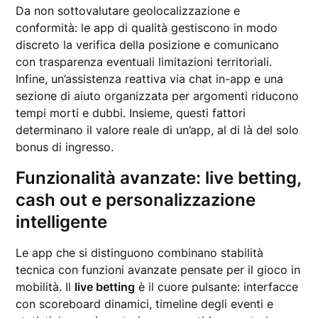
Da non sottovalutare geolocalizzazione e
conformità: le app di qualità gestiscono in modo
discreto la verifica della posizione e comunicano
con trasparenza eventuali limitazioni territoriali.
Infine, un’assistenza reattiva via chat in-app e una
sezione di aiuto organizzata per argomenti riducono
tempi morti e dubbi. Insieme, questi fattori
determinano il valore reale di un’app, al di là del solo
bonus di ingresso.
Funzionalità avanzate: live betting,
cash out e personalizzazione
intelligente
Le app che si distinguono combinano stabilità
tecnica con funzioni avanzate pensate per il gioco in
mobilità. Il
live betting
è il cuore pulsante: interfacce
con scoreboard dinamici, timeline degli eventi e