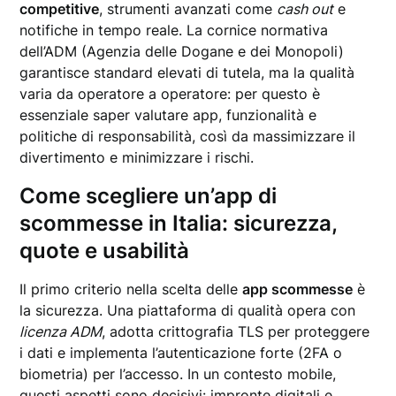
competitive
, strumenti avanzati come
cash out
e
notifiche in tempo reale. La cornice normativa
dell’ADM (Agenzia delle Dogane e dei Monopoli)
garantisce standard elevati di tutela, ma la qualità
varia da operatore a operatore: per questo è
essenziale saper valutare app, funzionalità e
politiche di responsabilità, così da massimizzare il
divertimento e minimizzare i rischi.
Come scegliere un’app di
scommesse in Italia: sicurezza,
quote e usabilità
Il primo criterio nella scelta delle
app scommesse
è
la sicurezza. Una piattaforma di qualità opera con
licenza ADM
, adotta crittografia TLS per proteggere
i dati e implementa l’autenticazione forte (2FA o
biometria) per l’accesso. In un contesto mobile,
questi aspetti sono decisivi: impronte digitali e