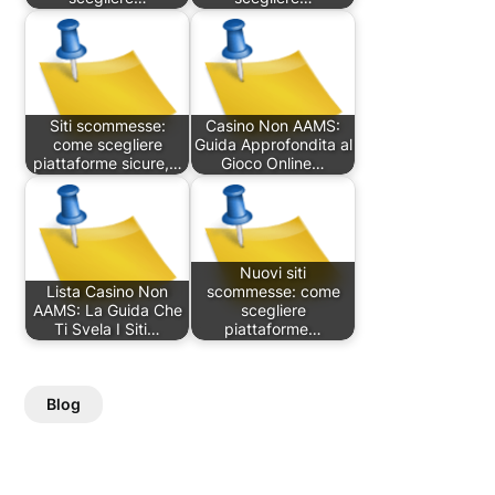
Siti scommesse:
Casino Non AAMS:
come scegliere
Guida Approfondita al
piattaforme sicure,…
Gioco Online…
Nuovi siti
Lista Casino Non
scommesse: come
AAMS: La Guida Che
scegliere
Ti Svela I Siti…
piattaforme…
Blog