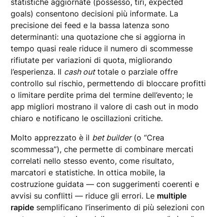
statistiche aggiornate (possesso, tiri, expected
goals) consentono decisioni più informate. La
precisione dei feed e la bassa latenza sono
determinanti: una quotazione che si aggiorna in
tempo quasi reale riduce il numero di scommesse
rifiutate per variazioni di quota, migliorando
l’esperienza. Il
cash out
totale o parziale offre
controllo sul rischio, permettendo di bloccare profitti
o limitare perdite prima del termine dell’evento; le
app migliori mostrano il valore di cash out in modo
chiaro e notificano le oscillazioni critiche.
Molto apprezzato è il
bet builder
(o “Crea
scommessa”), che permette di combinare mercati
correlati nello stesso evento, come risultato,
marcatori e statistiche. In ottica mobile, la
costruzione guidata — con suggerimenti coerenti e
avvisi su conflitti — riduce gli errori. Le
multiple
rapide
semplificano l’inserimento di più selezioni con