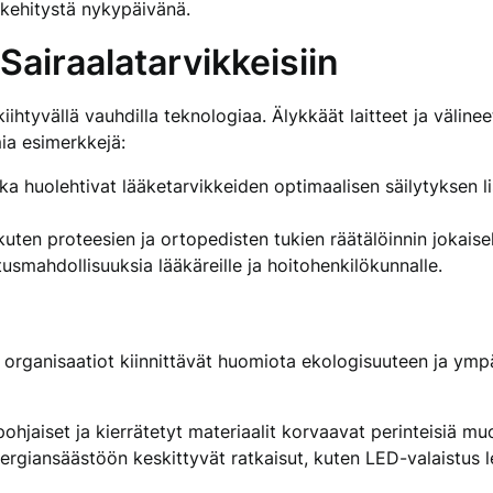
n kehitystä nykypäivänä.
Sairaalatarvikkeisiin
ihtyvällä vauhdilla teknologiaa. Älykkäät laitteet ja väline
ia esimerkkejä:
ka huolehtivat lääketarvikkeiden optimaalisen säilytyksen lis
ten proteesien ja ortopedisten tukien räätälöinnin jokaiselle 
usmahdollisuuksia lääkäreille ja hoitohenkilökunnalle.
organisaatiot kiinnittävät huomiota ekologisuuteen ja ymp
hjaiset ja kierrätetyt materiaalit korvaavat perinteisiä mu
rgiansäästöön keskittyvät ratkaisut, kuten LED-valaistus l