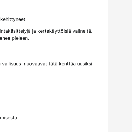
 kehittyneet:
intakäsittelyjä ja kertakäyttöisiä välineitä.
menee pieleen.
vallisuus muovaavat tätä kenttää uusiksi
misesta.