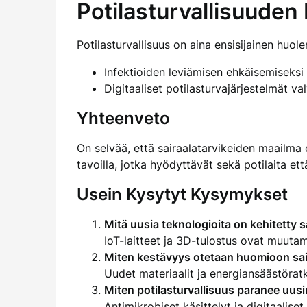
Potilasturvallisuude
Potilasturvallisuus on aina ensisijainen huol
Infektioiden leviämisen ehkäisemiseksi
Digitaaliset potilasturvajärjestelmät va
Yhteenveto
On selvää, että
sairaalatarvike
iden maailma 
tavoilla, jotka hyödyttävät sekä potilaita ett
Usein Kysytyt Kysymykset
Mitä uusia teknologioita on kehitetty s
IoT-laitteet ja 3D-tulostus ovat muutam
Miten kestävyys otetaan huomioon sai
Uudet materiaalit ja energiansäästöra
Miten potilasturvallisuus paranee uusi
Antimikrobiset käsittelyt ja digitaalise