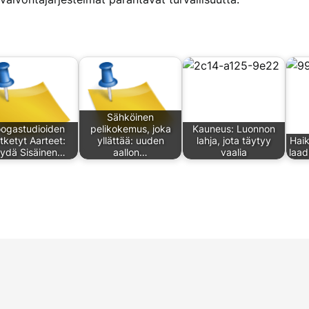
Sähköinen
ogastudioiden
pelikokemus, joka
Kauneus: Luonnon
tketyt Aarteet:
yllättää: uuden
lahja, jota täytyy
Haik
ydä Sisäinen…
aallon…
vaalia
laa