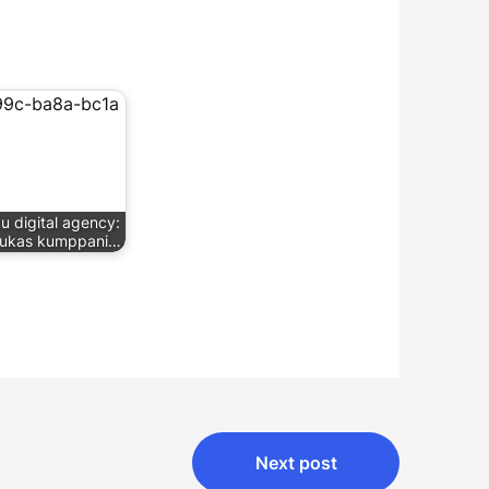
u digital agency:
dukas kumppani…
Next post