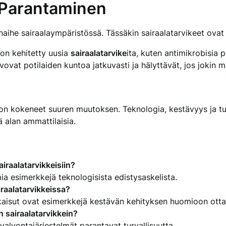
n Parantaminen
enaihe sairaalaympäristössä. Tässäkin sairaalatarvikeet ovat
 on kehitetty uusia
sairaalatarvike
ita, kuten antimikrobisia p
lvovat potilaiden kuntoa jatkuvasti ja hälyttävät, jos jokin 
on kokeneet suuren muutoksen. Teknologia, kestävyys ja tur
ä alan ammattilaisia.
airaalatarvikkeisiin?
ia esimerkkejä teknologisista edistysaskelista.
raalatarvikkeissa?
tkaisut ovat esimerkkejä kestävän kehityksen huomioon otta
n sairaalatarvikkein?
t valvontajärjestelmät parantavat turvallisuutta.