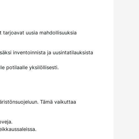
et tarjoavat uusia mahdollisuuksia
äksi inventoinnista ja uusintatilauksista
potilaalle yksilöllisesti.
äristönsuojeluun. Tämä vaikuttaa
oveja.
eikkaussaleissa.