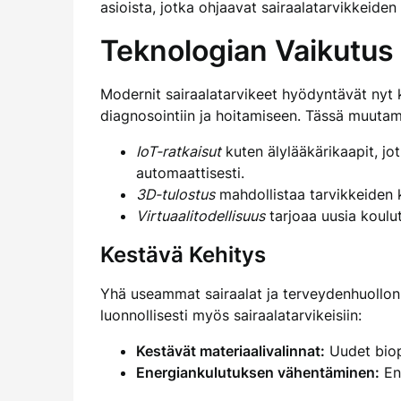
asioista, jotka ohjaavat sairaalatarvikkeide
Teknologian Vaikutus 
Modernit sairaalatarvikeet hyödyntävät nyt ki
diagnosointiin ja hoitamiseen. Tässä muutam
IoT-ratkaisut
kuten älylääkärikaapit, jot
automaattisesti.
3D-tulostus
mahdollistaa tarvikkeiden ku
Virtuaalitodellisuus
tarjoaa uusia koulut
Kestävä Kehitys
Yhä useammat sairaalat ja terveydenhuollon 
luonnollisesti myös sairaalatarvikeisiin:
Kestävät materiaalivalinnat:
Uudet biopo
Energiankulutuksen vähentäminen:
Ene