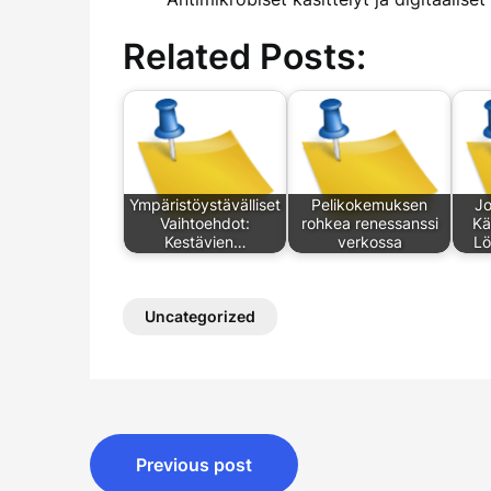
Related Posts:
Ympäristöystävälliset
Pelikokemuksen
Jo
Vaihtoehdot:
rohkea renessanssi
Kä
Kestävien…
verkossa
Lö
Uncategorized
Post
Previous post