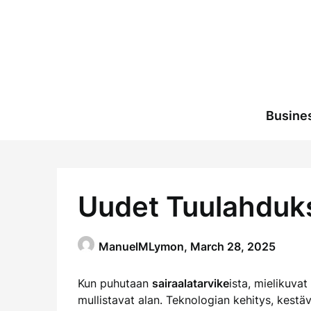
Skip
to
content
Busine
Uudet Tuulahduks
ManuelMLymon,
March 28, 2025
Kun puhutaan
sairaalatarvike
ista, mielikuva
mullistavat alan. Teknologian kehitys, kest