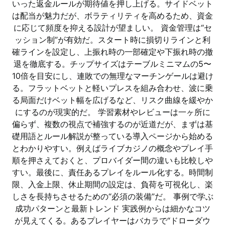
いった返金ルールが期待値を押し上げる。サイドベット
は配当が魅力だが、ボラティリティを高めるため、資金
に応じて頻度を抑える設計が望ましい。 資金管理は“セ
ッション制”が有効だ。スタート時に損切りラインと利
確ラインを設定し、上振れ時の一部確定や下振れ時の撤
退を徹底する。チップサイズはテーブルミニマムの5〜
10倍を目安にし、連敗での無理なマーチンゲールは避け
る。フラットベットと軽いプレスを組み合わせ、波に乗
る局面だけベット幅を広げるなど、リスク曲線を緩やか
にするのが現実的だ。 学習素材やレビューは一ヶ所に
偏らず、複数の視点で補強するのが近道だが、まずは基
礎用語とルール解説が整っている導入ページから始める
とわかりやすい。例えばライブカジノの概念やプレイ手
順を押さえておくと、プロバイダー間の違いも比較しや
すい。最後に、責任あるプレイをルール化する。時間制
限、入金上限、休止期間の設定は、負荷を可視化し、楽
しさを長持ちさせるための“必須の装備”だ。 事例で学ぶ
成功パターンと最新トレンド 実践例からは細かなコツ
が見えてくる。あるプレイヤーはバカラで“ドローダウ