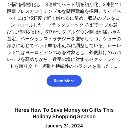
ン幅”を指標化し、3連敗でベット額を初期化、2連勝で1
段階プレスというシンプルな階段戦略を採用。サイドベ
ットには1/5頻度で軽く触れるに留め、収益のブレをコ
ントロールした。ブラックジャックでは“テーブル選
び”に時間を割き、S17かつダブルダウン制限が緩い卓を
選定。ベーシックストラテジーを厳守しつつ、シューの
深さに応じてベット幅を小刻みに調整している。ルーレ
ットではヨーロピアンのみを対象とし、外側賭けのカバ
レッジを高めながら、数字の塊に対するセクションベッ
トを織り交ぜ、緊張と持続性のバランスを取った。…
Read More
Heres How To Save Money on Gifts This
Holiday Shopping Season
January 31, 2024