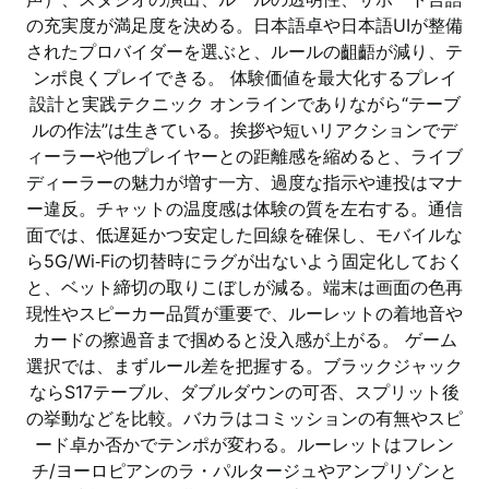
の充実度が満足度を決める。日本語卓や日本語UIが整備
されたプロバイダーを選ぶと、ルールの齟齬が減り、テ
ンポ良くプレイできる。 体験価値を最大化するプレイ
設計と実践テクニック オンラインでありながら“テーブ
ルの作法”は生きている。挨拶や短いリアクションでデ
ィーラーや他プレイヤーとの距離感を縮めると、ライブ
ディーラーの魅力が増す一方、過度な指示や連投はマナ
ー違反。チャットの温度感は体験の質を左右する。通信
面では、低遅延かつ安定した回線を確保し、モバイルな
ら5G/Wi‑Fiの切替時にラグが出ないよう固定化しておく
と、ベット締切の取りこぼしが減る。端末は画面の色再
現性やスピーカー品質が重要で、ルーレットの着地音や
カードの擦過音まで掴めると没入感が上がる。 ゲーム
選択では、まずルール差を把握する。ブラックジャック
ならS17テーブル、ダブルダウンの可否、スプリット後
の挙動などを比較。バカラはコミッションの有無やスピ
ード卓か否かでテンポが変わる。ルーレットはフレン
チ/ヨーロピアンのラ・パルタージュやアンプリゾンと