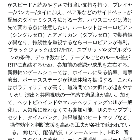
がスピードと読みやすさで根強い支持を持つ。プレイヤ
ー/バンカー/タイに加え、ペア系などのサイドベットが
配当のダイナミクスを広げる一方、ハウスエッジは賭け
先で変わる点に注意したい。ルーレットはヨーロピアン
（シングルゼロ）とアメリカン（ダブルゼロ）で期待値
が異なり、持続性を重視するならヨーロピアンが有利。
ブラックジャックはS17/H17、スプリットやダブルダウ
ンの条件、デッキ数など、テーブルごとのルール差が
RTPに直結するため、参加前の確認が成果を左右する。
新機軸のゲームショーでは、ホイールに乗る倍率、電撃
演出、ボーナスステージが視聴体験を拡張する。これら
はボラティリティが高く、短時間での大振れが起きやす
いが、演出と共同視聴の一体感で満足度が高い。加え
て、ベットビハインドやマルチベッティングのUIが一般
化し、人気席に座れなくても参加可能。UIのチッププリ
セット、タイムバンク、結果履歴のヒートマップなど、
操作効率と判断支援を高める工夫が各社で競われてい
る。 総じて、配信品質（フレームレート、HDR、音
声）、スタジオの演出、ルールの透明性、サポート言語