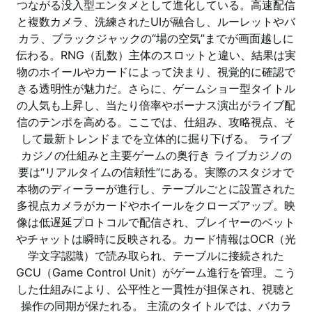
つながる没入型エンタメとして進化している。高速配信
と複数カメラ、洗練されたUIが融合し、ルーレットやバ
カラ、ブラックジャックの“場の空気”までが画面越しに
伝わる。RNG（乱数）主体のスロットと違い、結果は実
物のホイールやカードによって決まり、視覚的に確認で
きる透明性が魅力だ。さらに、ゲームショー型タイトル
の人気も上昇し、当たり倍率やボーナス演出がライブ配
信のテンポを高める。ここでは、仕組み、攻略視点、そ
して最新トレンドまでを立体的に掘り下げる。 ライブ
カジノの仕組みと主要ゲームの奥行き ライブカジノの
要は“リアルタイムの信頼性”にある。実際のスタジオで
本物のディーラーが進行し、テーブルごとに設置された
多視点カメラがカードやホイールをクローズアップ。映
像は低遅延プロトコルで配信され、プレイヤーのベット
やチャットは瞬時に反映される。カード情報はOCR（光
学文字認識）で読み取られ、テーブルに接続された
GCU（Game Control Unit）がゲーム進行を管理。こう
した仕組みにより、公平性と一貫性が担保され、視聴と
操作の同期が保たれる。 主流のタイトルでは、バカラ