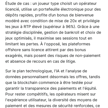
Étude de cas : un joueur type choisit un opérateur
licencié, utilise un portefeuille électronique pour des
dépôts rapides, profite d’un bonus de bienvenue
modéré avec condition de mise de 20x et privilégie
les jeux à RTP élevé (supérieur à 96%). Grâce à une
stratégie disciplinée, gestion de bankroll et choix de
jeux optimisés, il maximise ses sessions tout en
limitant les pertes. À l'opposé, les plateformes
offshore sans licence attirent par des bonus
exagérés, mais posent des risques de non-paiement
et absence de recours en cas de litige.
Sur le plan technologique, l'IA et l'analyse de
données personnalisent désormais les offres, tandis
que la blockchain commence à être testée pour
garantir la transparence des paiements et l'équité.
Pour rester compétitifs, les opérateurs misent sur
l'expérience utilisateur, la diversité des moyens de
paiement et des mesures de sécurité renforcées, ce