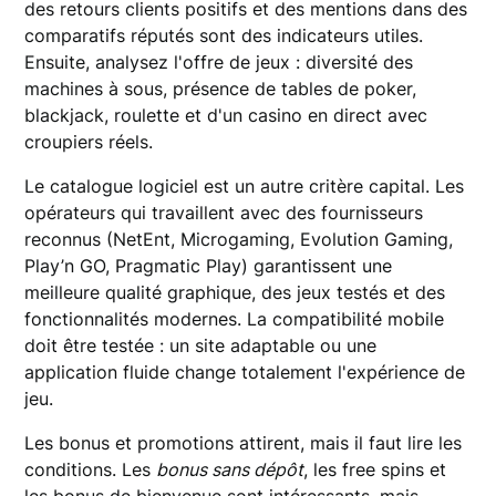
des retours clients positifs et des mentions dans des
comparatifs réputés sont des indicateurs utiles.
Ensuite, analysez l'offre de jeux : diversité des
machines à sous, présence de tables de poker,
blackjack, roulette et d'un casino en direct avec
croupiers réels.
Le catalogue logiciel est un autre critère capital. Les
opérateurs qui travaillent avec des fournisseurs
reconnus (NetEnt, Microgaming, Evolution Gaming,
Play’n GO, Pragmatic Play) garantissent une
meilleure qualité graphique, des jeux testés et des
fonctionnalités modernes. La compatibilité mobile
doit être testée : un site adaptable ou une
application fluide change totalement l'expérience de
jeu.
Les bonus et promotions attirent, mais il faut lire les
conditions. Les
bonus sans dépôt
, les free spins et