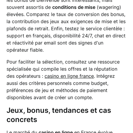
les bonus de bienvenue sont intéressants, mais
souvent assortis de
conditions de mise
(wagering)
élevées. Comparez le taux de conversion des bonus,
la contribution des jeux aux exigences de mise et les
plafonds de retrait. Enfin, testez le service clientèle :
support en français, disponibilité 24/7, chat en direct
et réactivité par email sont des signes d'un
opérateur fiable.
Pour faciliter la sélection, consultez une ressource
spécialisée qui compile les offres et la réputation
des opérateurs :
casino en ligne france
. Intégrez
aussi des critères personnels comme budget,
préférences de jeu et méthodes de paiement
disponibles avant de créer un compte.
Jeux, bonus, tendances et cas
concrets
Le marché du
casino en ligne
en France évolue