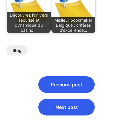
Découvrez l'univers
sécurisé et
Meilleur bookmaker
dynamique du
Belgique : critères
casino…
d’excellence…
Blog
Post
Previous post
navigation
Next post