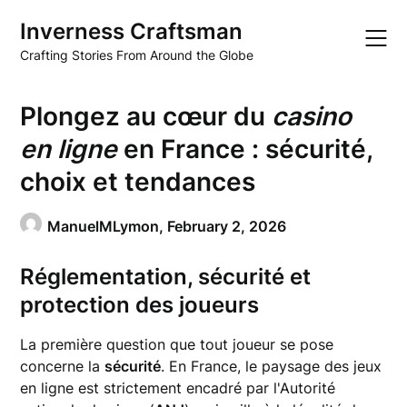
Skip
Inverness Craftsman
to
content
Crafting Stories From Around the Globe
Plongez au cœur du
casino
en ligne
en France : sécurité,
choix et tendances
ManuelMLymon,
February 2, 2026
Réglementation, sécurité et
protection des joueurs
La première question que tout joueur se pose
concerne la
sécurité
. En France, le paysage des jeux
en ligne est strictement encadré par l'Autorité