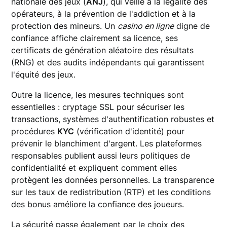
nationale des jeux (
ANJ
), qui veille à la légalité des
opérateurs, à la prévention de l'addiction et à la
protection des mineurs. Un
casino en ligne
digne de
confiance affiche clairement sa licence, ses
certificats de génération aléatoire des résultats
(RNG) et des audits indépendants qui garantissent
l'équité des jeux.
Outre la licence, les mesures techniques sont
essentielles : cryptage SSL pour sécuriser les
transactions, systèmes d'authentification robustes et
procédures
KYC
(vérification d'identité) pour
prévenir le blanchiment d'argent. Les plateformes
responsables publient aussi leurs politiques de
confidentialité et expliquent comment elles
protègent les données personnelles. La transparence
sur les taux de redistribution (RTP) et les conditions
des bonus améliore la confiance des joueurs.
La sécurité passe également par le choix des