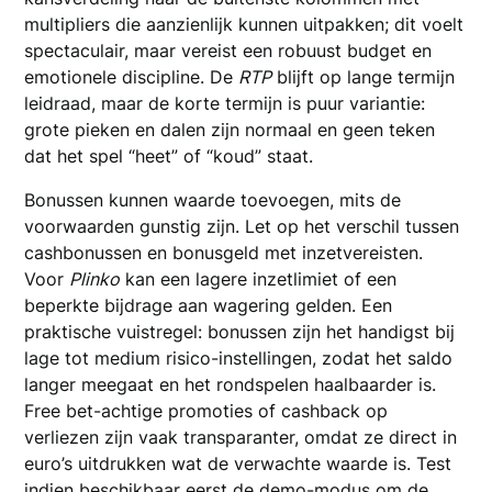
multipliers die aanzienlijk kunnen uitpakken; dit voelt
spectaculair, maar vereist een robuust budget en
emotionele discipline. De
RTP
blijft op lange termijn
leidraad, maar de korte termijn is puur variantie:
grote pieken en dalen zijn normaal en geen teken
dat het spel “heet” of “koud” staat.
Bonussen kunnen waarde toevoegen, mits de
voorwaarden gunstig zijn. Let op het verschil tussen
cashbonussen en bonusgeld met inzetvereisten.
Voor
Plinko
kan een lagere inzetlimiet of een
beperkte bijdrage aan wagering gelden. Een
praktische vuistregel: bonussen zijn het handigst bij
lage tot medium risico-instellingen, zodat het saldo
langer meegaat en het rondspelen haalbaarder is.
Free bet-achtige promoties of cashback op
verliezen zijn vaak transparanter, omdat ze direct in
euro’s uitdrukken wat de verwachte waarde is. Test
indien beschikbaar eerst de demo-modus om de