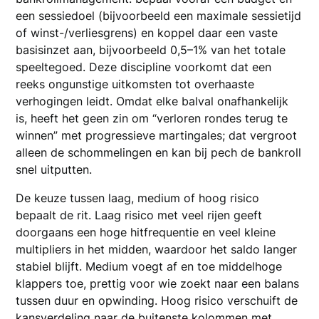
een sessiedoel (bijvoorbeeld een maximale sessietijd
of winst-/verliesgrens) en koppel daar een vaste
basisinzet aan, bijvoorbeeld 0,5–1% van het totale
speeltegoed. Deze discipline voorkomt dat een
reeks ongunstige uitkomsten tot overhaaste
verhogingen leidt. Omdat elke balval onafhankelijk
is, heeft het geen zin om “verloren rondes terug te
winnen” met progressieve martingales; dat vergroot
alleen de schommelingen en kan bij pech de bankroll
snel uitputten.
De keuze tussen laag, medium of hoog risico
bepaalt de rit. Laag risico met veel rijen geeft
doorgaans een hoge hitfrequentie en veel kleine
multipliers in het midden, waardoor het saldo langer
stabiel blijft. Medium voegt af en toe middelhoge
klappers toe, prettig voor wie zoekt naar een balans
tussen duur en opwinding. Hoog risico verschuift de
kansverdeling naar de buitenste kolommen met