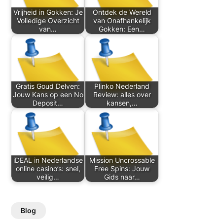
Vrijheid in Gokken: Je
Ontdek de Wereld
Volledige Overzicht
van Onafhankelijk
van…
Gokken: Een…
Gratis Goud Delven:
Plinko Nederland
Jouw Kans op een No
Review: alles over
Deposit…
kansen,…
iDEAL in Nederlandse
Mission Uncrossable
online casino’s: snel,
Free Spins: Jouw
veilig…
Gids naar…
Blog