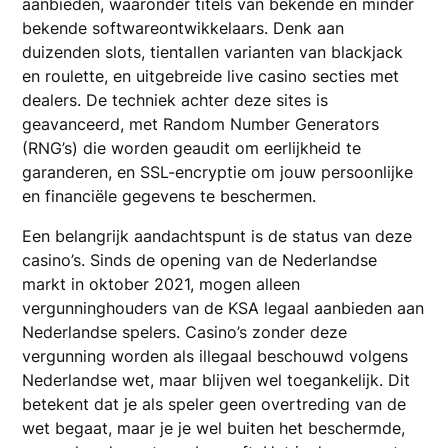
aanbieden, waaronder titels van bekende en minder
bekende softwareontwikkelaars. Denk aan
duizenden slots, tientallen varianten van blackjack
en roulette, en uitgebreide live casino secties met
dealers. De techniek achter deze sites is
geavanceerd, met Random Number Generators
(RNG’s) die worden geaudit om eerlijkheid te
garanderen, en SSL-encryptie om jouw persoonlijke
en financiële gegevens te beschermen.
Een belangrijk aandachtspunt is de status van deze
casino’s. Sinds de opening van de Nederlandse
markt in oktober 2021, mogen alleen
vergunninghouders van de KSA legaal aanbieden aan
Nederlandse spelers. Casino’s zonder deze
vergunning worden als illegaal beschouwd volgens
Nederlandse wet, maar blijven wel toegankelijk. Dit
betekent dat je als speler geen overtreding van de
wet begaat, maar je je wel buiten het beschermde,