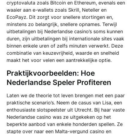
cryptovaluta zoals Bitcoin en Ethereum, evenals een
waaier aan e-wallets zoals Skrill, Neteller en
EcoPayz. Dit zorgt voor snellere stortingen en,
minstens zo belangrijk, snellere opnames. Terwijl
uitbetalingen bij Nederlandse casino’s soms kunnen
duren, zijn uitbetalingen bij internationale sites vaak
binnen enkele uren of zelfs minuten verwerkt. Deze
combinatie van keuzevrijheid, waarde en snelheid
maakt het voor velen een aantrekkelijke optie.
Praktijkvoorbeelden: Hoe
Nederlandse Speler Profiteren
Laten we de theorie tot leven brengen met een paar
praktische scenario’s. Neem de casus van Lisa, een
enthousiaste slotspeelster uit Utrecht. Bij haar vaste
Nederlandse casino was ze uitgekeken op het
beperkte aanbod van enkele honderden spellen. Ze
stapte over naar een Malta-vergund casino en