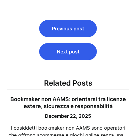
Post
Previous post
navigation
Next post
Related Posts
Bookmaker non AAMS: orientarsi tra licenze
estere, sicurezza e responsabilità
December 22, 2025
I cosiddetti bookmaker non AAMS sono operatori
che offrono scommesse e giochi online senza una…