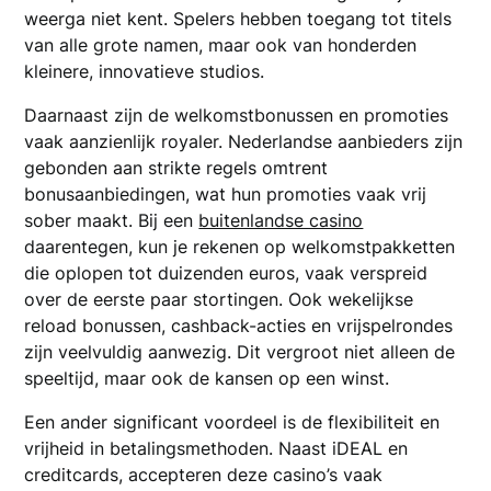
weerga niet kent. Spelers hebben toegang tot titels
van alle grote namen, maar ook van honderden
kleinere, innovatieve studios.
Daarnaast zijn de welkomstbonussen en promoties
vaak aanzienlijk royaler. Nederlandse aanbieders zijn
gebonden aan strikte regels omtrent
bonusaanbiedingen, wat hun promoties vaak vrij
sober maakt. Bij een
buitenlandse casino
daarentegen, kun je rekenen op welkomstpakketten
die oplopen tot duizenden euros, vaak verspreid
over de eerste paar stortingen. Ook wekelijkse
reload bonussen, cashback-acties en vrijspelrondes
zijn veelvuldig aanwezig. Dit vergroot niet alleen de
speeltijd, maar ook de kansen op een winst.
Een ander significant voordeel is de flexibiliteit en
vrijheid in betalingsmethoden. Naast iDEAL en
creditcards, accepteren deze casino’s vaak