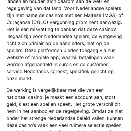
landen en houden zich daarom aan de wet- en
regelgeving van dat land. Voor Nederlandse spelers
zijn met name de casino’s met een Maltese (MGA) of
Curaçaose (CGLC) vergunning prominent aanwezig.
Het is een misvatting te denken dat deze casino’s
illegaal zijn voor Nederlandse spelers; de wetgeving
richt zich primair op de aanbieders, niet op de
spelers. Deze platformen bieden toegang via hun
website of mobiele app, waarbij betalingen vaak
worden afgehandeld in euro’s en de customer
service Nederlands spreekt, specifiek gericht op
onze markt.
De werking is vergelijkbaar met die van een
nationaal casino: je maakt een account aan, stort
geld, kiest een spel en speelt. Het grote verschil zit
hem in het aanbod en de regelgeving. Omdat ze niet
onder het strenge Nederlandse beleid vallen, kunnen
deze casino’s vaak een veel ruimere selectie spellen