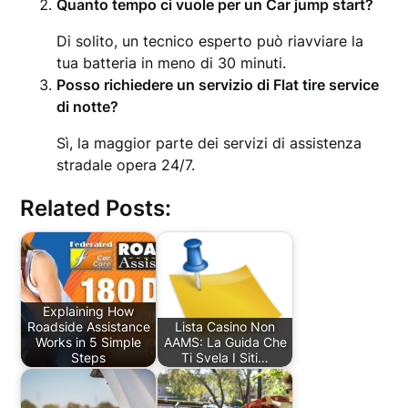
Quanto tempo ci vuole per un Car jump start?
Di solito, un tecnico esperto può riavviare la
tua batteria in meno di 30 minuti.
Posso richiedere un servizio di Flat tire service
di notte?
Sì, la maggior parte dei servizi di assistenza
stradale opera 24/7.
Related Posts:
Explaining How
Roadside Assistance
Lista Casino Non
Works in 5 Simple
AAMS: La Guida Che
Steps
Ti Svela I Siti…