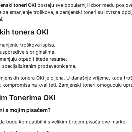
enski toneri OKI
postaju sve popularniji izbor među poslov
 za smanjenje troškova, a zamjenski toneri su izvrsna opcija
i.
kih tonera OKI
njenju troškova ispisa.
 usporedive s originalima.
 smanjuju otpad i štede resurse.
 u specijaliziranim prodavaonicama.
mjenskih tonera OKI je cijena. U današnje vrijeme, kada tro
z kompromisa na kvaliteti. Zamjenski toneri omogućuju upr
kim Tonerima OKI
lni s mojim pisačem?
o da budu kompatibilni s velikim brojem pisača ove marke.