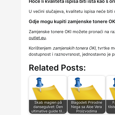
Hoće li kvaliteta ispisa biti ista kao s 
U većini slučajeva, kvalitetu ispisa neće bit
Gdje mogu kupiti zamjenske tonere OK
Zamjenske tonere OKI možete pronaći na raz
outlet.eu
.
Korištenjem
zamjenskih tonera OKI
, tvrtke m
dostupnost i raznovrsnost, jednostavno je p
Related Posts:
Skab magien på
Blagodeti Prirodne
F
dansegulvet: Den
Nega sa Aloe Vera
til
ultimative guide til…
Proizvodima