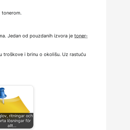
im tonerom.
ama. Jedan od pouzdanih izvora je
toner-
u troškove i brinu o okolišu. Uz rastuću
lov, ritningar och
rta lösningar för
allt…