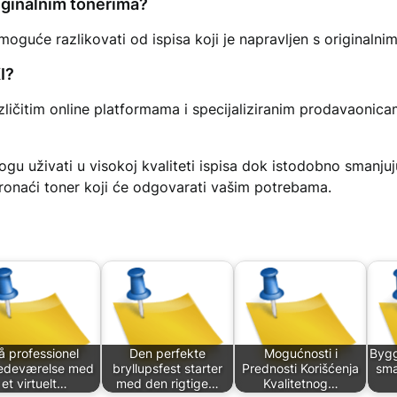
originalnim tonerima?
i moguće razlikovati od ispisa koji je napravljen s originaln
I?
ličitim online platformama i specijaliziranim prodavaonic
ogu uživati u visokoj kvaliteti ispisa dok istodobno smanjuj
ronaći toner koji će odgovarati vašim potrebama.
å professionel
Den perfekte
Mogućnosti i
Bygg
stedeværelse med
bryllupsfest starter
Prednosti Korišćenja
sma
et virtuelt…
med den rigtige…
Kvalitetnog…