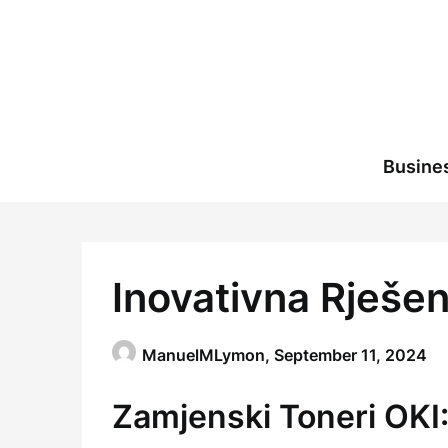
Skip
to
content
Busine
Inovativna Rješe
ManuelMLymon,
September 11, 2024
Zamjenski Toneri OKI: 