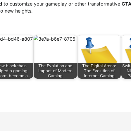
d
to customize your gameplay or other transformative
GTA
to new heights.
ow blockchain
The Evolution and
The Digital Arena:
Swit
lped a gaming
Impact of Modern
The Evolution of
Ni
tform become a…
Gaming
Internet Gaming
P