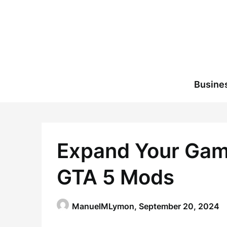
Skip
to
content
Busine
Expand Your Game
GTA 5 Mods
ManuelMLymon,
September 20, 2024