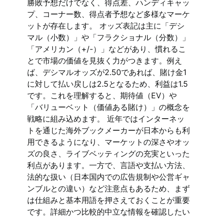
勝敗予想だけでなく、得点差、ハンディキャッ
プ、コーナー数、得点者予想など多様なマーケ
ットが存在します。 オッズ表記は主に「デシ
マル（小数）」や「フラクショナル（分数）」
「アメリカン（+/-）」などがあり、慣れるこ
とで市場の価値を見抜く力がつきます。例え
ば、デシマルオッズが2.50であれば、賭け金1
に対して払い戻しは2.5となるため、利益は1.5
です。これを理解すると、期待値（EV）や
「バリューベット（価値ある賭け）」の概念を
戦略に組み込めます。 近年ではインターネッ
トを通じた海外ブックメーカーが日本からも利
用できるようになり、マーケットの深さやオッ
ズの良さ、ライブベッティングの充実といった
利点があります。一方で、言語や支払い方法、
法的な扱い（日本国内での広告規制や公営ギャ
ンブルとの違い）など注意点もあるため、まず
は仕組みと基本用語を押さえておくことが重要
です。詳細かつ比較的中立な情報を確認したい