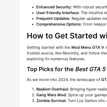
Enhanced Security:
With robust securi
User-Friendly Interface:
The intuitive 
Frequent Updates:
Regular updates mea
Comprehensive Options:
From teleport
How to Get Started w
Getting started with the
Mod Menu GTA V
i
trusted source, like RevUnity, and follow th
exploring its numerous features.
Top Picks for the
Best GTA 5
As we move into 2024, the landscape of
GT
Realism Overhaul:
Bringing hyper-reali
Gang Wars Mod:
Spice up your gamepl
Zombie Survival:
Turn Los Santos into 