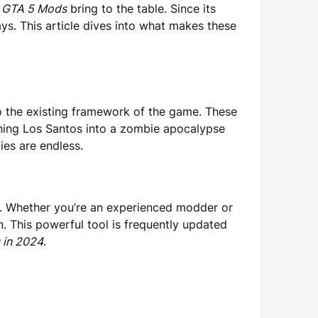
t
GTA 5 Mods
bring to the table. Since its
s. This article dives into what makes these
nto the existing framework of the game. These
ning Los Santos into a zombie apocalypse
ies are endless.
s. Whether you’re an experienced modder or
n. This powerful tool is frequently updated
 in 2024
.