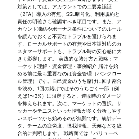
対策としては、アカウントでの二要素認証
（2FA）導入の有無、SSL暗号化、利用規約と
責任の明確さも確認すべき項目です。また、ア
カウント凍結やボーナス条件についてのルール
を読んでおくと不要なトラブルを避けられま
す。ローカルサポートの有無や日本語対応のカ
スタマーサポートも、トラブル時の安心感に大
きく影響します。 実践的な賭け方と戦略：マ
ーケット理解・資金管理・事例紹介 賭けを始
める前に最も重要なのは資金管理（バンクロー
ル管理）です。自己資金のうち賭けに回す割合
を決め、1回の賭けではそのうちごく一部（例
えば1〜3%）に限定すると、連敗時のダメージ
を抑えられます。次に、マーケットの選択。サ
ッカーやテニスといった情報が多く分析しやす
いスポーツから始めるのが無難です。統計デー
タ、チームの疲労度、怪我情報、天候などを総
合的に判断します。 戦略面では「バリューベ