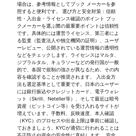
場合は、参考情報としてブック メーカーを参
照すると便利です。 選び方と安全対策：信頼
性・入出金・ライセンス確認のポイント ブッ
クメーカーを選ぶ際の最重要ポイントは信頼性
です。具体的には運営ライセンス、第三者によ
る監査（監査法人や独立機関の証明）、ユーザ
ーレビュー、公開されている運営情報の透明性
などをチェックします。ライセンスはマルタ、
ジブラルタル、キュラソーなどの発行国が一般
的で、各国で規制の強さが異なるため、その内
容を確認することが推奨されます。 入出金方
法も選定基準として重要です。日本のユーザー
には銀行振込やクレジットカード、電子ウォレ
ット（Skrill、Neteller等）、そして最近は暗号
資産（ビットコイン等）を受け入れるサイトが
増えています。手数料、反映速度、本人確認
（KYC）のプロセスや出金上限は事前に確認し
ておきましょう。KYCが適切に行われることは
不正防止や資金の安全性に直結します。 安全