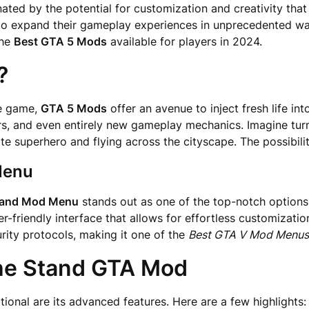
ted by the potential for customization and creativity tha
o expand their gameplay experiences in unprecedented way
the
Best GTA 5 Mods
available for players in 2024.
?
se game,
GTA 5 Mods
offer an avenue to inject fresh life i
s, and even entirely new gameplay mechanics. Imagine tur
te superhero and flying across the cityscape. The possibilit
Menu
tand Mod Menu
stands out as one of the top-notch option
r-friendly interface that allows for effortless customizatio
rity protocols, making it one of the
Best GTA V Mod Menus
the
Stand GTA Mod
nal are its advanced features. Here are a few highlights: