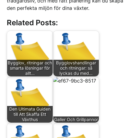
trädgårdsliv, och med rätt planering kan du skapa
den perfekta miljön för dina växter.
Related Posts:
Bygglov, ritningar och
Bygglovshandlingar
smarta lösningar för
och ritningar: så
allt…
lyckas du med…
Den Ultimata Guiden
till Att Skaffa Ett
Växthus
Galler Och Grillpannor