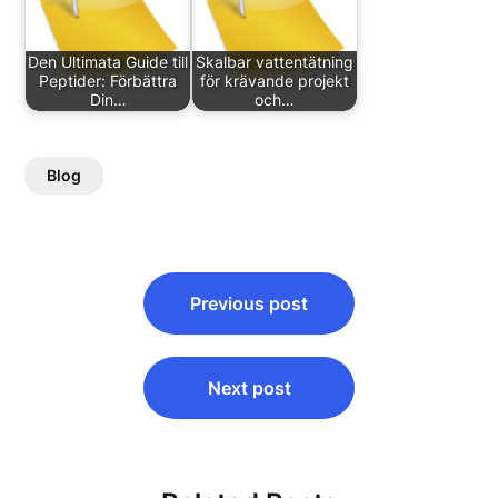
Den Ultimata Guide till
Skalbar vattentätning
Peptider: Förbättra
för krävande projekt
Din…
och…
Blog
Post
Previous post
navigation
Next post