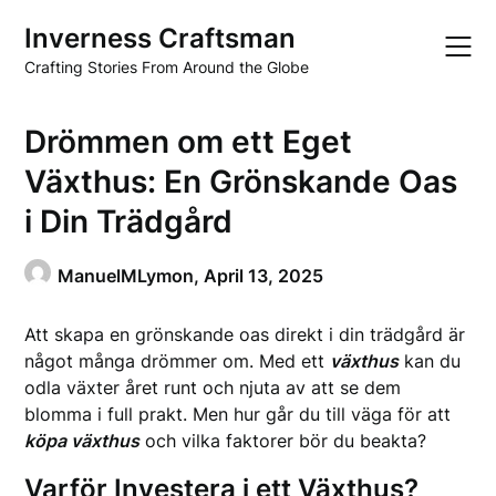
Skip
Inverness Craftsman
to
content
Crafting Stories From Around the Globe
Drömmen om ett Eget
Växthus: En Grönskande Oas
i Din Trädgård
ManuelMLymon,
April 13, 2025
Att skapa en grönskande oas direkt i din trädgård är
något många drömmer om. Med ett
växthus
kan du
odla växter året runt och njuta av att se dem
blomma i full prakt. Men hur går du till väga för att
köpa växthus
och vilka faktorer bör du beakta?
Varför Investera i ett Växthus?