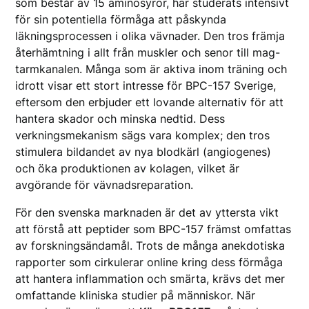
som består av 15 aminosyror, har studerats intensivt
för sin potentiella förmåga att påskynda
läkningsprocessen i olika vävnader. Den tros främja
återhämtning i allt från muskler och senor till mag-
tarmkanalen. Många som är aktiva inom träning och
idrott visar ett stort intresse för BPC-157 Sverige,
eftersom den erbjuder ett lovande alternativ för att
hantera skador och minska nedtid. Dess
verkningsmekanism sägs vara komplex; den tros
stimulera bildandet av nya blodkärl (angiogenes)
och öka produktionen av kolagen, vilket är
avgörande för vävnadsreparation.
För den svenska marknaden är det av yttersta vikt
att förstå att peptider som BPC-157 främst omfattas
av forskningsändamål. Trots de många anekdotiska
rapporter som cirkulerar online kring dess förmåga
att hantera inflammation och smärta, krävs det mer
omfattande kliniska studier på människor. När