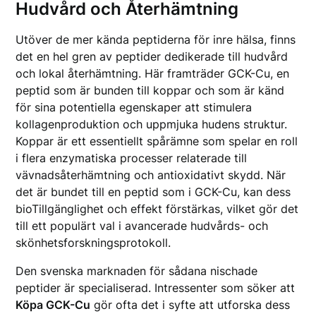
Hudvård och Återhämtning
Utöver de mer kända peptiderna för inre hälsa, finns
det en hel gren av peptider dedikerade till hudvård
och lokal återhämtning. Här framträder GCK-Cu, en
peptid som är bunden till koppar och som är känd
för sina potentiella egenskaper att stimulera
kollagenproduktion och uppmjuka hudens struktur.
Koppar är ett essentiellt spårämne som spelar en roll
i flera enzymatiska processer relaterade till
vävnadsåterhämtning och antioxidativt skydd. När
det är bundet till en peptid som i GCK-Cu, kan dess
bioTillgänglighet och effekt förstärkas, vilket gör det
till ett populärt val i avancerade hudvårds- och
skönhetsforskningsprotokoll.
Den svenska marknaden för sådana nischade
peptider är specialiserad. Intressenter som söker att
Köpa GCK-Cu
gör ofta det i syfte att utforska dess