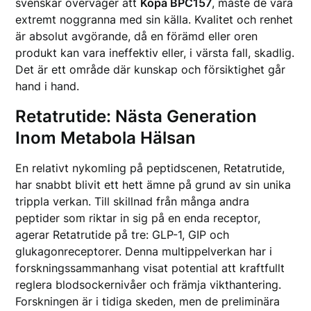
svenskar överväger att
Köpa BPC157
, måste de vara
extremt noggranna med sin källa. Kvalitet och renhet
är absolut avgörande, då en förämd eller oren
produkt kan vara ineffektiv eller, i värsta fall, skadlig.
Det är ett område där kunskap och försiktighet går
hand i hand.
Retatrutide: Nästa Generation
Inom Metabola Hälsan
En relativt nykomling på peptidscenen, Retatrutide,
har snabbt blivit ett hett ämne på grund av sin unika
trippla verkan. Till skillnad från många andra
peptider som riktar in sig på en enda receptor,
agerar Retatrutide på tre: GLP-1, GIP och
glukagonreceptorer. Denna multippelverkan har i
forskningssammanhang visat potential att kraftfullt
reglera blodsockernivåer och främja vikthantering.
Forskningen är i tidiga skeden, men de preliminära