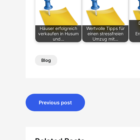
Häuser erfolgreich
Wertvolle Tipps für
verkaufen in Husum
einen stressfreien
Er
und…
Umzug mit…
Blog
Post
Previous post
navigation