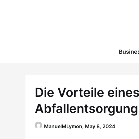
Skip
to
content
Busine
Die Vorteile eine
Abfallentsorgun
ManuelMLymon,
May 8, 2024