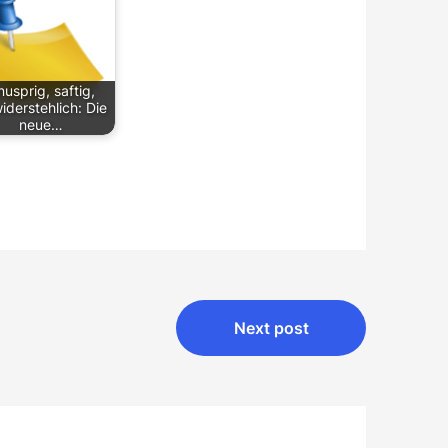
nusprig, saftig,
iderstehlich: Die
neue…
Next post