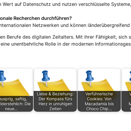
n Wert auf Datenschutz und nutzen verschlüsselte Systeme, 
tionale Recherchen durchführen?
internationalen Netzwerken und können länderübergreifend 
n Berufe des digitalen Zeitalters. Mit ihrer Fähigkeit, sich 
eine unentbehrliche Rolle in der modernen Informationsgese
Liebe & Beziehung:
Verführerische
usprig, saftig,
Der Kompass fürs
Cookies: Von
derstehlich: Die
Herz in unruhigen
Macadamia bis
M
neue…
Zeiten
Choco Chip…