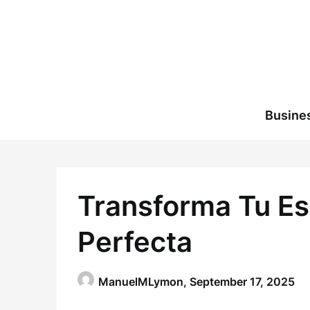
Skip
to
content
Busine
Transforma Tu Espa
Perfecta
ManuelMLymon,
September 17, 2025