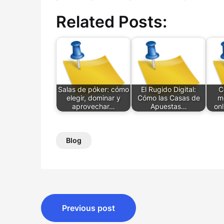
Related Posts:
Salas de póker: cómo
El Rugido Digital:
C
elegir, dominar y
Cómo las Casas de
m
aprovechar…
Apuestas…
onl
Blog
Post
Previous post