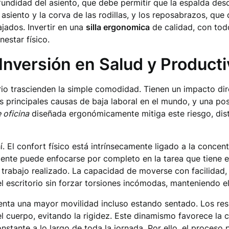
ofundidad del asiento, que debe permitir que la espalda de
 asiento y la corva de las rodillas, y los reposabrazos, qu
ados. Invertir en una
silla ergonomica
de calidad, con todo
nestar físico.
nversión en Salud y Producti
rio trascienden la simple comodidad. Tienen un impacto dire
as principales causas de baja laboral en el mundo, y una p
e oficina
diseñada ergonómicamente mitiga este riesgo, dis
í. El confort físico está intrínsecamente ligado a la concen
 mente puede enfocarse por completo en la tarea que tiene
l trabajo realizado. La capacidad de moverse con facilidad,
l escritorio sin forzar torsiones incómodas, manteniendo el 
ta una mayor movilidad incluso estando sentado. Los res
cuerpo, evitando la rigidez. Este dinamismo favorece la ci
stante a lo largo de toda la jornada. Por ello, el proceso