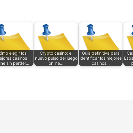
ómo elegir los
Crypto casino: el
Guía definitiva para
Ca
ejores casinos
nuevo pulso del juego
identificar los mejores
Espa
ine sin perder…
online…
casinos…