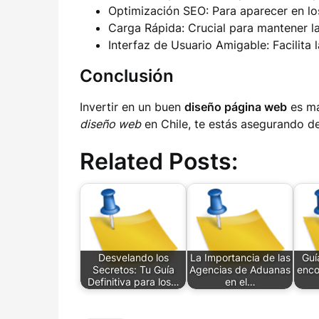
Optimización SEO: Para aparecer en lo
Carga Rápida: Crucial para mantener la
Interfaz de Usuario Amigable: Facilita 
Conclusión
Invertir en un buen
diseño página web
es má
diseño web
en Chile, te estás asegurando de 
Related Posts:
Desvelando los
La Importancia de las
Guí
Secretos: Tu Guía
Agencias de Aduanas
enco
Definitiva para los…
en el…