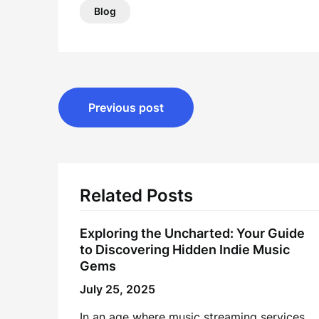
Blog
Post
Previous post
navigation
Related Posts
Exploring the Uncharted: Your Guide
to Discovering Hidden Indie Music
Gems
July 25, 2025
In an age where music streaming services