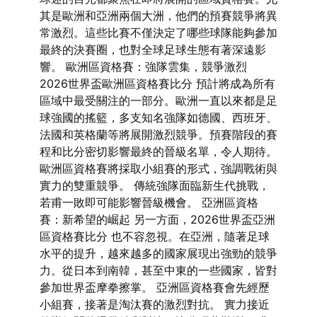
其是歐洲和亞洲兩個大洲，他們的預賽競爭將異
常激烈。這些比賽不僅決定了哪些球隊能夠參加
最終的決賽圈，也對全球足球生態有著深遠影
響。 歐洲區資格賽：強隊雲集，競爭激烈
2026世界盃歐洲區資格賽比分 預計將成為所有
區域中最受關注的一部分。歐洲一直以來都是足
球強國的搖籃，多支知名強隊如德國、西班牙、
法國和英格蘭等將展開激烈競爭。預賽階段的賽
程和比分密切影響最終的晉級名單，令人期待。
歐洲區資格賽將採取小組賽的形式，強調戰術與
實力的雙重競爭。 傳統強隊面臨新生代挑戰，
若甫一敗即可能影響晉級機會。 亞洲區資格
賽：新希望的崛起 另一方面，2026世界盃亞洲
區資格賽比分 也不容忽視。在亞洲，隨著足球
水平的提升，越來越多的國家展現出強勁的競爭
力。從日本到南韓，甚至中東的一些國家，皆對
參加世界盃摩拳擦掌。 亞洲區資格賽會先經歷
小組賽，接著是淘汰賽的激烈對抗。 實力接近