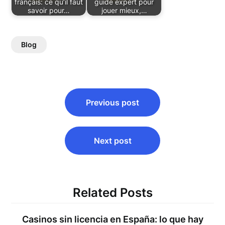
français: ce qu’il faut
guide expert pour
savoir pour…
jouer mieux,…
Blog
Post
Previous post
navigation
Next post
Related Posts
Casinos sin licencia en España: lo que hay