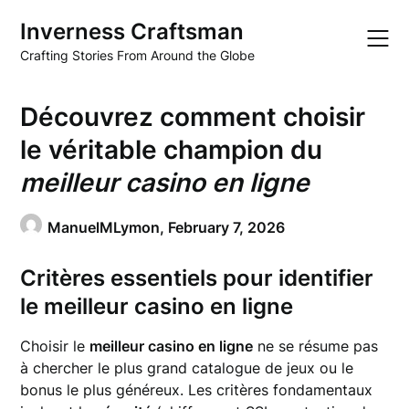
Skip
Inverness Craftsman
to
content
Crafting Stories From Around the Globe
Découvrez comment choisir
le véritable champion du
meilleur casino en ligne
ManuelMLymon,
February 7, 2026
Critères essentiels pour identifier
le meilleur casino en ligne
Choisir le
meilleur casino en ligne
ne se résume pas
à chercher le plus grand catalogue de jeux ou le
bonus le plus généreux. Les critères fondamentaux