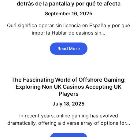
detrás de la pantalla y por qué te afecta
September 16, 2025
Qué significa operar sin licencia en España y por qué
importa Hablar de casinos sin…
Read More
The Fascinating World of Offshore Gaming:
Exploring Non UK Casinos Accepting UK
Players
July 18, 2025
In recent years, online gaming has evolved
dramatically, offering a diverse array of options for…