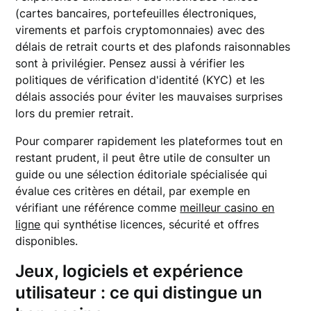
(cartes bancaires, portefeuilles électroniques,
virements et parfois cryptomonnaies) avec des
délais de retrait courts et des plafonds raisonnables
sont à privilégier. Pensez aussi à vérifier les
politiques de vérification d'identité (KYC) et les
délais associés pour éviter les mauvaises surprises
lors du premier retrait.
Pour comparer rapidement les plateformes tout en
restant prudent, il peut être utile de consulter un
guide ou une sélection éditoriale spécialisée qui
évalue ces critères en détail, par exemple en
vérifiant une référence comme
meilleur casino en
ligne
qui synthétise licences, sécurité et offres
disponibles.
Jeux, logiciels et expérience
utilisateur : ce qui distingue un