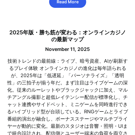
Read More
2025年版・勝ち筋が変わる：オンラインカジノ
の最新マップ
November 11, 2025
技術トレンドの最前線：ライブ、暗号資産、AIが刷新す
るプレイ体験 オンラインカジノの進化は毎年語られる
が、2025年は「低遅延」「パーソナライズ」「透明
性」の三拍子が揃う年だ。まず注目はライブゲームの深
化。従来のルーレットやブラックジャックに加え、マル
チアングル撮影と超低レイテンシー配信が標準化し、チ
ャット連携やサイドベット、ミニゲームを同時進行でき
るハイブリッド型が台頭している。RNGゲームとライブ
番組的演出が融合し、ボーナスステージやマルチプライ
ヤーが動的に変化。最新のスタジオは音響・照明・UIま
で統合設計され、配信側とユーザー端末の負荷を両立さ