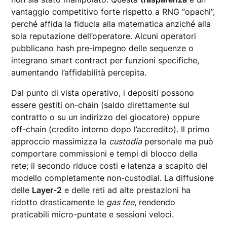
vantaggio competitivo forte rispetto a RNG “opachi”,
perché affida la fiducia alla matematica anziché alla
sola reputazione dell’operatore. Alcuni operatori
pubblicano hash pre-impegno delle sequenze o
integrano smart contract per funzioni specifiche,
aumentando l’affidabilità percepita.
Dal punto di vista operativo, i depositi possono
essere gestiti on-chain (saldo direttamente sul
contratto o su un indirizzo del giocatore) oppure
off-chain (credito interno dopo l’accredito). Il primo
approccio massimizza la
custodia
personale ma può
comportare commissioni e tempi di blocco della
rete; il secondo riduce costi e latenza a scapito del
modello completamente non-custodial. La diffusione
delle
Layer-2
e delle reti ad alte prestazioni ha
ridotto drasticamente le
gas fee
, rendendo
praticabili micro-puntate e sessioni veloci.