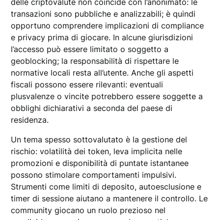
delle criptovalute non coincide con l’anonimato: le
transazioni sono pubbliche e analizzabili; è quindi
opportuno comprendere implicazioni di compliance
e privacy prima di giocare. In alcune giurisdizioni
l’accesso può essere limitato o soggetto a
geoblocking; la responsabilità di rispettare le
normative locali resta all’utente. Anche gli aspetti
fiscali possono essere rilevanti: eventuali
plusvalenze o vincite potrebbero essere soggette a
obblighi dichiarativi a seconda del paese di
residenza.
Un tema spesso sottovalutato è la gestione del
rischio: volatilità dei token, leva implicita nelle
promozioni e disponibilità di puntate istantanee
possono stimolare comportamenti impulsivi.
Strumenti come limiti di deposito, autoesclusione e
timer di sessione aiutano a mantenere il controllo. Le
community giocano un ruolo prezioso nel