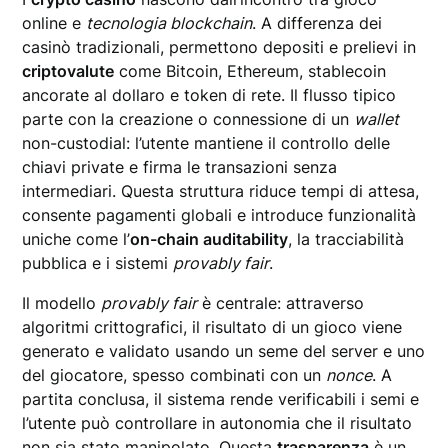
online e
tecnologia blockchain
. A differenza dei
casinò tradizionali, permettono depositi e prelievi in
criptovalute
come Bitcoin, Ethereum, stablecoin
ancorate al dollaro e token di rete. Il flusso tipico
parte con la creazione o connessione di un
wallet
non-custodial: l’utente mantiene il controllo delle
chiavi private e firma le transazioni senza
intermediari. Questa struttura riduce tempi di attesa,
consente pagamenti globali e introduce funzionalità
uniche come l’
on-chain auditability
, la tracciabilità
pubblica e i sistemi
provably fair
.
Il modello
provably fair
è centrale: attraverso
algoritmi crittografici, il risultato di un gioco viene
generato e validato usando un seme del server e uno
del giocatore, spesso combinati con un
nonce
. A
partita conclusa, il sistema rende verificabili i semi e
l’utente può controllare in autonomia che il risultato
non sia stato manipolato. Questa
trasparenza
è un