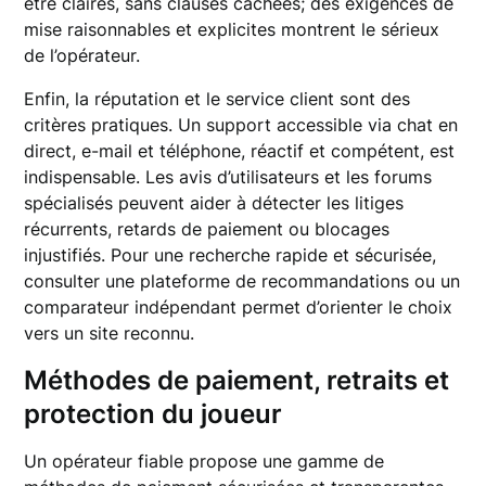
être claires, sans clauses cachées; des exigences de
mise raisonnables et explicites montrent le sérieux
de l’opérateur.
Enfin, la réputation et le service client sont des
critères pratiques. Un support accessible via chat en
direct, e-mail et téléphone, réactif et compétent, est
indispensable. Les avis d’utilisateurs et les forums
spécialisés peuvent aider à détecter les litiges
récurrents, retards de paiement ou blocages
injustifiés. Pour une recherche rapide et sécurisée,
consulter une plateforme de recommandations ou un
comparateur indépendant permet d’orienter le choix
vers un site reconnu.
Méthodes de paiement, retraits et
protection du joueur
Un opérateur fiable propose une gamme de