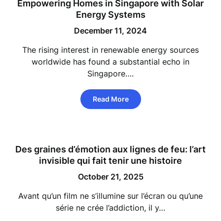
Empowering Homes in Singapore with Solar
Energy Systems
December 11, 2024
The rising interest in renewable energy sources
worldwide has found a substantial echo in
Singapore….
Read More
Des graines d’émotion aux lignes de feu: l’art
invisible qui fait tenir une histoire
October 21, 2025
Avant qu’un film ne s’illumine sur l’écran ou qu’une
série ne crée l’addiction, il y…