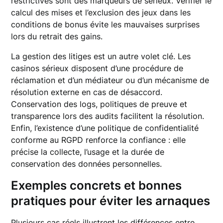
restrictives sont des marqueurs de sérieux. Vérifier le
calcul des mises et l’exclusion des jeux dans les
conditions de bonus évite les mauvaises surprises
lors du retrait des gains.
La gestion des litiges est un autre volet clé. Les
casinos sérieux disposent d’une procédure de
réclamation et d’un médiateur ou d’un mécanisme de
résolution externe en cas de désaccord.
Conservation des logs, politiques de preuve et
transparence lors des audits facilitent la résolution.
Enfin, l’existence d’une politique de confidentialité
conforme au RGPD renforce la confiance : elle
précise la collecte, l’usage et la durée de
conservation des données personnelles.
Exemples concrets et bonnes
pratiques pour éviter les arnaques
Plusieurs cas réels illustrent les différences entre