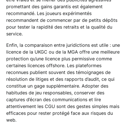
promettant des gains garantis est également
recommandé. Les joueurs expérimentés
recommandent de commencer par de petits dépôts
pour tester la rapidité des retraits et la qualité du
service.
Enfin, la comparaison entre juridictions est utile : une
licence de la UKGC ou de la MGA offre une meilleure
protection qu’une licence plus permissive comme
certaines licences offshore. Les plateformes
reconnues publient souvent des témoignages de
résolution de litiges et des rapports d’audit, ce qui
constitue un gage supplémentaire. Adopter des
habitudes de jeu responsables, conserver des
captures d’écran des communications et lire
attentivement les CGU sont des gestes simples mais
efficaces pour rester protégé face aux risques du
web.