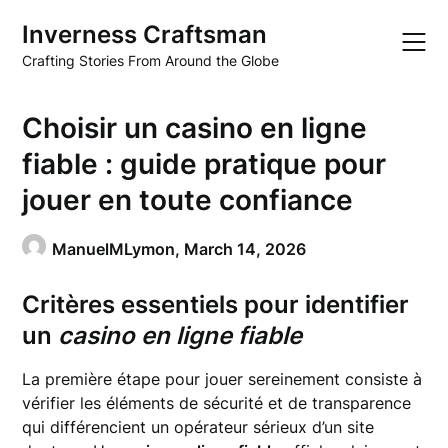
Skip
Inverness Craftsman
to
content
Crafting Stories From Around the Globe
Choisir un casino en ligne
fiable : guide pratique pour
jouer en toute confiance
ManuelMLymon,
March 14, 2026
Critères essentiels pour identifier
un
casino en ligne fiable
La première étape pour jouer sereinement consiste à
vérifier les éléments de sécurité et de transparence
qui différencient un opérateur sérieux d’un site