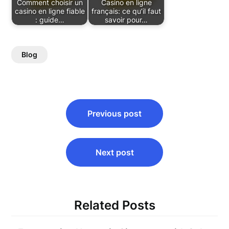
Comment choisir un
Casino en ligne
casino en ligne fiable
français: ce qu’il faut
: guide…
savoir pour…
Blog
Post
Previous post
navigation
Next post
Related Posts