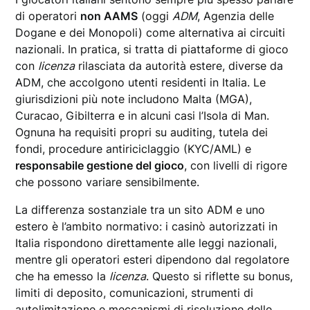
di operatori
non AAMS
(oggi
ADM
, Agenzia delle
Dogane e dei Monopoli) come alternativa ai circuiti
nazionali. In pratica, si tratta di piattaforme di gioco
con
licenza
rilasciata da autorità estere, diverse da
ADM, che accolgono utenti residenti in Italia. Le
giurisdizioni più note includono Malta (MGA),
Curacao, Gibilterra e in alcuni casi l’Isola di Man.
Ognuna ha requisiti propri su auditing, tutela dei
fondi, procedure antiriciclaggio (KYC/AML) e
responsabile gestione del gioco
, con livelli di rigore
che possono variare sensibilmente.
La differenza sostanziale tra un sito ADM e uno
estero è l’ambito normativo: i casinò autorizzati in
Italia rispondono direttamente alle leggi nazionali,
mentre gli operatori esteri dipendono dal regolatore
che ha emesso la
licenza
. Questo si riflette su bonus,
limiti di deposito, comunicazioni, strumenti di
autolimitazione e meccanismi di risoluzione delle