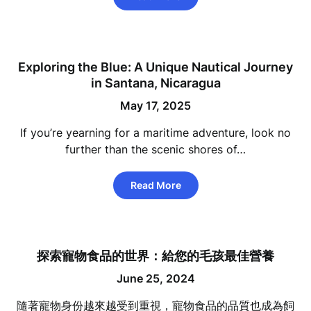
Exploring the Blue: A Unique Nautical Journey
in Santana, Nicaragua
May 17, 2025
If you’re yearning for a maritime adventure, look no
further than the scenic shores of…
Read More
探索寵物食品的世界：給您的毛孩最佳營養
June 25, 2024
隨著寵物身份越來越受到重視，寵物食品的品質也成為飼