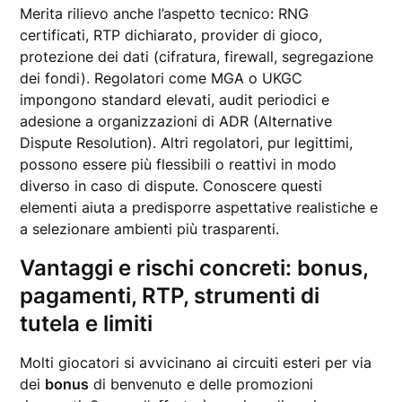
Merita rilievo anche l’aspetto tecnico: RNG
certificati, RTP dichiarato, provider di gioco,
protezione dei dati (cifratura, firewall, segregazione
dei fondi). Regolatori come MGA o UKGC
impongono standard elevati, audit periodici e
adesione a organizzazioni di ADR (Alternative
Dispute Resolution). Altri regolatori, pur legittimi,
possono essere più flessibili o reattivi in modo
diverso in caso di dispute. Conoscere questi
elementi aiuta a predisporre aspettative realistiche e
a selezionare ambienti più trasparenti.
Vantaggi e rischi concreti: bonus,
pagamenti, RTP, strumenti di
tutela e limiti
Molti giocatori si avvicinano ai circuiti esteri per via
dei
bonus
di benvenuto e delle promozioni