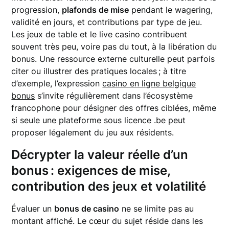
progression,
plafonds de mise
pendant le wagering,
validité en jours, et contributions par type de jeu.
Les jeux de table et le live casino contribuent
souvent très peu, voire pas du tout, à la libération du
bonus. Une ressource externe culturelle peut parfois
citer ou illustrer des pratiques locales ; à titre
d’exemple, l’expression
casino en ligne belgique
bonus
s’invite régulièrement dans l’écosystème
francophone pour désigner des offres ciblées, même
si seule une plateforme sous licence .be peut
proposer légalement du jeu aux résidents.
Décrypter la valeur réelle d’un
bonus : exigences de mise,
contribution des jeux et volatilité
Évaluer un
bonus de casino
ne se limite pas au
montant affiché. Le cœur du sujet réside dans les