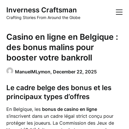
Skip
Inverness Craftsman
to
content
Crafting Stories From Around the Globe
Casino en ligne en Belgique :
des bonus malins pour
booster votre bankroll
ManuelMLymon,
December 22, 2025
Le cadre belge des bonus et les
principaux types d’offres
En Belgique, les
bonus de casino en ligne
s’inscrivent dans un cadre légal strict conçu pour
protéger les joueurs. La Commission des Jeux de