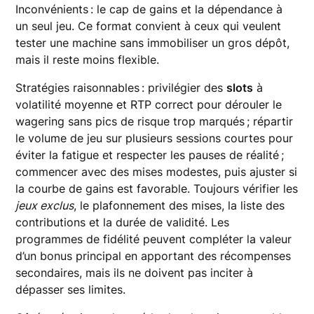
Inconvénients : le cap de gains et la dépendance à
un seul jeu. Ce format convient à ceux qui veulent
tester une machine sans immobiliser un gros dépôt,
mais il reste moins flexible.
Stratégies raisonnables : privilégier des
slots
à
volatilité moyenne et RTP correct pour dérouler le
wagering sans pics de risque trop marqués ; répartir
le volume de jeu sur plusieurs sessions courtes pour
éviter la fatigue et respecter les pauses de réalité ;
commencer avec des mises modestes, puis ajuster si
la courbe de gains est favorable. Toujours vérifier les
jeux exclus
, le plafonnement des mises, la liste des
contributions et la durée de validité. Les
programmes de fidélité peuvent compléter la valeur
d’un bonus principal en apportant des récompenses
secondaires, mais ils ne doivent pas inciter à
dépasser ses limites.