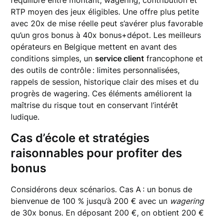
l’équilibre entre montant, wagering, contribution et
RTP moyen des jeux éligibles. Une offre plus petite
avec 20x de mise réelle peut s’avérer plus favorable
qu’un gros bonus à 40x bonus+dépot. Les meilleurs
opérateurs en Belgique mettent en avant des
conditions simples, un
service client
francophone et
des outils de contrôle : limites personnalisées,
rappels de session, historique clair des mises et du
progrès de wagering. Ces éléments améliorent la
maîtrise du risque tout en conservant l’intérêt
ludique.
Cas d’école et stratégies
raisonnables pour profiter des
bonus
Considérons deux scénarios. Cas A : un bonus de
bienvenue de 100 % jusqu’à 200 € avec un
wagering
de 30x bonus. En déposant 200 €, on obtient 200 €