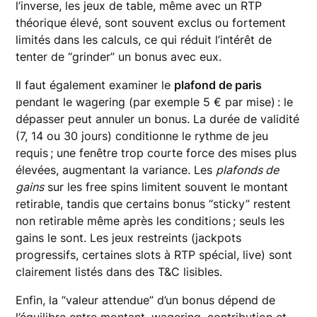
l’inverse, les jeux de table, même avec un RTP
théorique élevé, sont souvent exclus ou fortement
limités dans les calculs, ce qui réduit l’intérêt de
tenter de “grinder” un bonus avec eux.
Il faut également examiner le
plafond de paris
pendant le wagering (par exemple 5 € par mise) : le
dépasser peut annuler un bonus. La durée de validité
(7, 14 ou 30 jours) conditionne le rythme de jeu
requis ; une fenêtre trop courte force des mises plus
élevées, augmentant la variance. Les
plafonds de
gains
sur les free spins limitent souvent le montant
retirable, tandis que certains bonus “sticky” restent
non retirable même après les conditions ; seuls les
gains le sont. Les jeux restreints (jackpots
progressifs, certaines slots à RTP spécial, live) sont
clairement listés dans des T&C lisibles.
Enfin, la “valeur attendue” d’un bonus dépend de