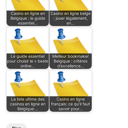
Casino en ligne en
Casino en ligne belge
Belgique : le guide
: jouer légalement,
essentiel…
en…
Le guide essentiel
Meilleur bookmaker
pour choisir le « beste
Belgique : critères
online…
d’excellence…
La liste ultime des
Casino en ligne
casinos en ligne en
français: ce qu’il faut
Belgique:…
savoir pour…