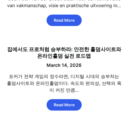
van vakmanschap, visie en praktische uitvoering in…
Read More
집에서도 프로처럼 승부하라: 안전한 홀덤사이트와
온라인홀덤 실전 로드맵
March 14, 2026
포커가 전략 게임의 정수라면, 디지털 시대의 승부처는
홀덤사이트와 온라인홀덤이다. 속도와 편의성, 선택의 폭
이 커진 만큼…
Read More