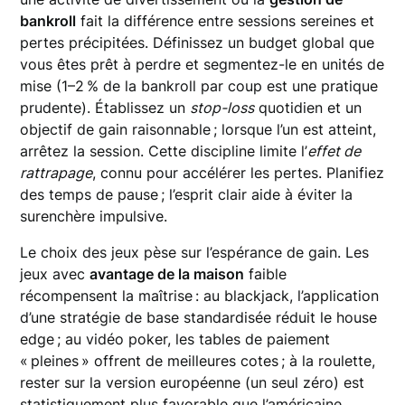
bankroll
fait la différence entre sessions sereines et
pertes précipitées. Définissez un budget global que
vous êtes prêt à perdre et segmentez-le en unités de
mise (1–2 % de la bankroll par coup est une pratique
prudente). Établissez un
stop-loss
quotidien et un
objectif de gain raisonnable ; lorsque l’un est atteint,
arrêtez la session. Cette discipline limite l’
effet de
rattrapage
, connu pour accélérer les pertes. Planifiez
des temps de pause ; l’esprit clair aide à éviter la
surenchère impulsive.
Le choix des jeux pèse sur l’espérance de gain. Les
jeux avec
avantage de la maison
faible
récompensent la maîtrise : au blackjack, l’application
d’une stratégie de base standardisée réduit le house
edge ; au vidéo poker, les tables de paiement
« pleines » offrent de meilleures cotes ; à la roulette,
rester sur la version européenne (un seul zéro) est
statistiquement plus favorable que l’américaine