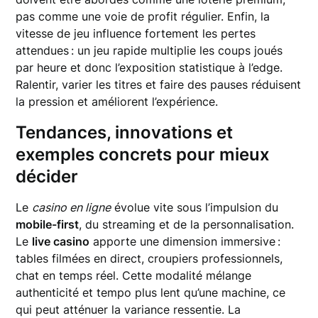
pas comme une voie de profit régulier. Enfin, la
vitesse de jeu influence fortement les pertes
attendues : un jeu rapide multiplie les coups joués
par heure et donc l’exposition statistique à l’edge.
Ralentir, varier les titres et faire des pauses réduisent
la pression et améliorent l’expérience.
Tendances, innovations et
exemples concrets pour mieux
décider
Le
casino en ligne
évolue vite sous l’impulsion du
mobile-first
, du streaming et de la personnalisation.
Le
live casino
apporte une dimension immersive :
tables filmées en direct, croupiers professionnels,
chat en temps réel. Cette modalité mélange
authenticité et tempo plus lent qu’une machine, ce
qui peut atténuer la variance ressentie. La