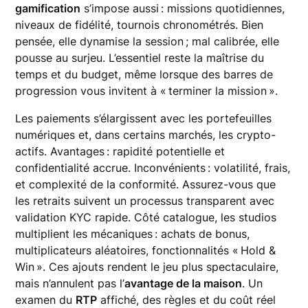
gamification
s’impose aussi : missions quotidiennes,
niveaux de fidélité, tournois chronométrés. Bien
pensée, elle dynamise la session ; mal calibrée, elle
pousse au surjeu. L’essentiel reste la maîtrise du
temps et du budget, même lorsque des barres de
progression vous invitent à « terminer la mission ».
Les paiements s’élargissent avec les portefeuilles
numériques et, dans certains marchés, les crypto-
actifs. Avantages : rapidité potentielle et
confidentialité accrue. Inconvénients : volatilité, frais,
et complexité de la conformité. Assurez-vous que
les retraits suivent un processus transparent avec
validation KYC rapide. Côté catalogue, les studios
multiplient les mécaniques : achats de bonus,
multiplicateurs aléatoires, fonctionnalités « Hold &
Win ». Ces ajouts rendent le jeu plus spectaculaire,
mais n’annulent pas l’
avantage de la maison
. Un
examen du
RTP
affiché, des règles et du coût réel