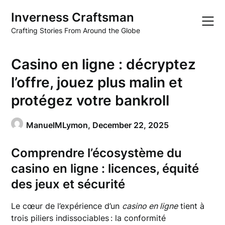
Skip
Inverness Craftsman
to
content
Crafting Stories From Around the Globe
Casino en ligne : décryptez
l’offre, jouez plus malin et
protégez votre bankroll
ManuelMLymon,
December 22, 2025
Comprendre l’écosystème du
casino en ligne : licences, équité
des jeux et sécurité
Le cœur de l’expérience d’un
casino en ligne
tient à
trois piliers indissociables : la conformité