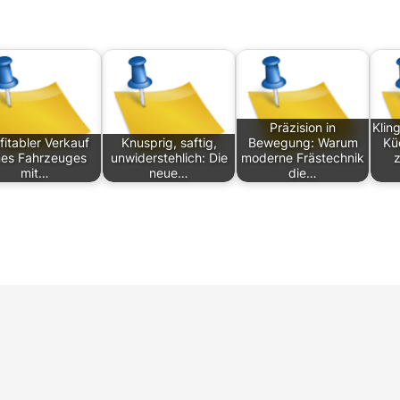
Präzision in
Klin
fitabler Verkauf
Knusprig, saftig,
Bewegung: Warum
Kü
nes Fahrzeuges
unwiderstehlich: Die
moderne Frästechnik
mit…
neue…
die…