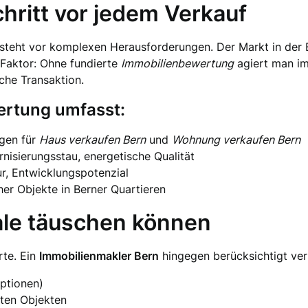
hritt vor jedem Verkauf
teht vor komplexen Herausforderungen. Der Markt in der B
 Faktor: Ohne fundierte
Immobilienbewertung
agiert man im 
che Transaktion.
ertung umfasst:
ngen für
Haus verkaufen Bern
und
Wohnung verkaufen Bern
nisierungsstau, energetische Qualität
ur, Entwicklungspotenzial
her Objekte in Berner Quartieren
le täuschen können
rte. Ein
Immobilienmakler Bern
hingegen berücksichtigt ver
ptionen)
eten Objekten