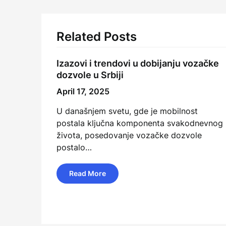
Related Posts
Izazovi i trendovi u dobijanju vozačke
dozvole u Srbiji
April 17, 2025
U današnjem svetu, gde je mobilnost
postala ključna komponenta svakodnevnog
života, posedovanje vozačke dozvole
postalo…
Read More