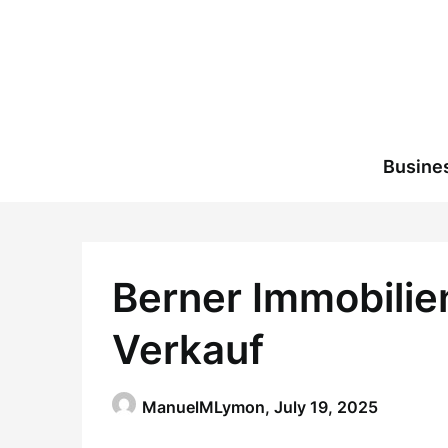
Skip
to
content
Busine
Berner Immobilie
Verkauf
ManuelMLymon,
July 19, 2025