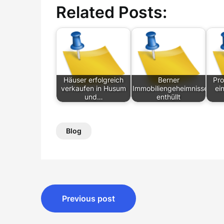
Related Posts:
Häuser erfolgreich
Berner
Pro
verkaufen in Husum
Immobiliengeheimnisse
ei
und…
enthüllt
Blog
Post
Previous post
navigation