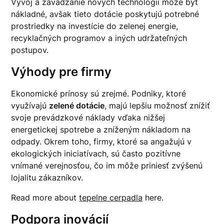
Vývoj a zavádzanie nových technológií môže byť
nákladné, avšak tieto dotácie poskytujú potrebné
prostriedky na investície do zelenej energie,
recyklačných programov a iných udržateľných
postupov.
Výhody pre firmy
Ekonomické prínosy sú zrejmé. Podniky, ktoré
využívajú
zelené dotácie
, majú lepšiu možnosť znížiť
svoje prevádzkové náklady vďaka nižšej
energetickej spotrebe a zníženým nákladom na
odpady. Okrem toho, firmy, ktoré sa angažujú v
ekologických iniciatívach, sú často pozitívne
vnímané verejnosťou, čo im môže priniesť zvýšenú
lojalitu zákazníkov.
Read more about
tepelne cerpadla
here.
Podpora inovácií