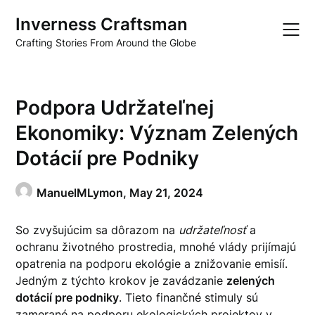
Skip
Inverness Craftsman
to
content
Crafting Stories From Around the Globe
Podpora Udržateľnej
Ekonomiky: Význam Zelených
Dotácií pre Podniky
ManuelMLymon,
May 21, 2024
So zvyšujúcim sa dôrazom na
udržateľnosť
a
ochranu životného prostredia, mnohé vlády prijímajú
opatrenia na podporu ekológie a znižovanie emisíí.
Jedným z týchto krokov je zavádzanie
zelených
dotácií pre podniky
. Tieto finančné stimuly sú
zamerané na podporu ekologických projektov v