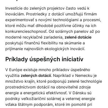
Investície do zelených projektov často vedú k
inováciám. Prostriedky z dotácií umožňujú firmám
experimentovať s novými technológiami a procesmi,
ktoré môžu mať dlhodobé pozitívne účinky na ich
konkurencieschopnosť. Od solárnych panelov až po
moderné recyklačné zariadenia,
zelené dotácie
poskytujú finančnú flexibilitu na skúmanie a
prijímanie najnovších ekologických inovácií.
Príklady úspešných iniciatív
V Európe existuje mnoho príkladov úspešného
využitia
zelených dotácií
. Napríklad v Nemecku je
množstvo krajín, ktoré podporujú zelené technológie
prostredníctvom dotácií na obnoviteľné zdroje
energie a energetickú efektívnosť. V Dánsku sú
podniky veľkožiaričmi solárnej a veternej energie
vďaka štátnym podporám, ktoré im pomohli pri