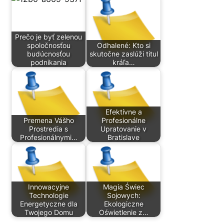
Prečo je byť zelenou
spoločnosťou
Odhalené: Kto si
budúcnosťou
skutočne zaslúži titul
podnikania
kráľa…
Efektívne a
Premena Vášho
Profesionálne
Prostredia s
Upratovanie v
Profesionálnymi…
Bratislave
Innowacyjne
Magia Świec
Technologie
Sojowych:
Energetyczne dla
Ekologiczne
Twojego Domu
Oświetlenie z…