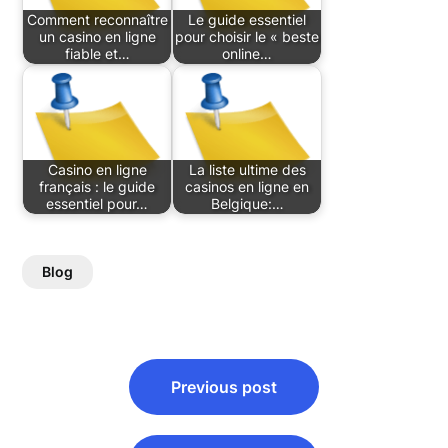
Comment reconnaître
Le guide essentiel
un casino en ligne
pour choisir le « beste
fiable et…
online…
Casino en ligne
La liste ultime des
français : le guide
casinos en ligne en
essentiel pour…
Belgique:…
Blog
Post
Previous post
navigation