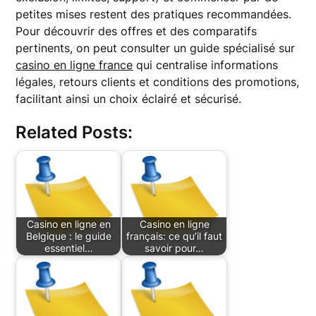
petites mises restent des pratiques recommandées.
Pour découvrir des offres et des comparatifs
pertinents, on peut consulter un guide spécialisé sur
casino en ligne france
qui centralise informations
légales, retours clients et conditions des promotions,
facilitant ainsi un choix éclairé et sécurisé.
Related Posts:
Casino en ligne en
Casino en ligne
Belgique : le guide
français: ce qu’il faut
essentiel…
savoir pour…