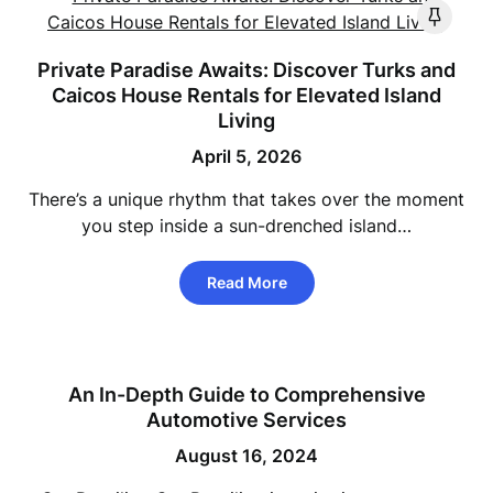
Private Paradise Awaits: Discover Turks and
Caicos House Rentals for Elevated Island
Living
April 5, 2026
There’s a unique rhythm that takes over the moment
you step inside a sun-drenched island…
Read More
An In-Depth Guide to Comprehensive
Automotive Services
August 16, 2024