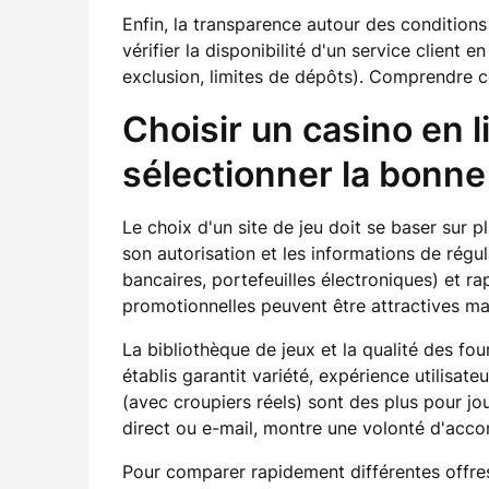
Enfin, la transparence autour des conditions 
vérifier la disponibilité d'un service client 
exclusion, limites de dépôts). Comprendre ce
Choisir un
casino en l
sélectionner la bonne
Le choix d'un site de jeu doit se baser sur pl
son autorisation et les informations de rég
bancaires, portefeuilles électroniques) et ra
promotionnelles peuvent être attractives ma
La bibliothèque de jeux et la qualité des fo
établis garantit variété, expérience utilisate
(avec croupiers réels) sont des plus pour jo
direct ou e-mail, montre une volonté d'acc
Pour comparer rapidement différentes offres 