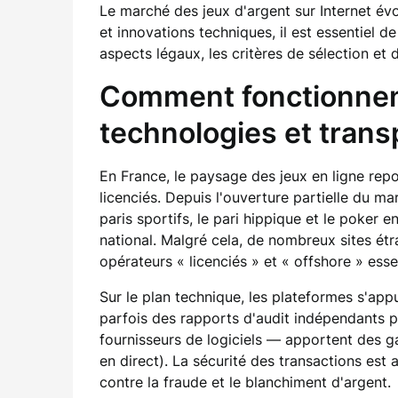
Le marché des jeux d'argent sur Internet évol
et innovations techniques, il est essentiel 
aspects légaux, les critères de sélection et 
Comment fonctionnent 
technologies et tran
En France, le paysage des jeux en ligne repo
licenciés. Depuis l'ouverture partielle du m
paris sportifs, le pari hippique et le poker en
national. Malgré cela, de nombreux sites ét
opérateurs « licenciés » et « offshore » esse
Sur le plan technique, les plateformes s'app
parfois des rapports d'audit indépendants p
fournisseurs de logiciels — apportent des gar
en direct). La sécurité des transactions est 
contre la fraude et le blanchiment d'argent.