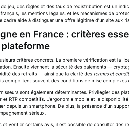
de jeu, des règles et des taux de redistribution est un indi
en français, les mentions légales, et les mécanismes de protec
 cadre aide à distinguer une offre légitime d'un site aux ri
igne
en France : critères esse
 plateforme
usieurs critères concrets. La première vérification est la li
ulation. Ensuite viennent la sécurité des paiements — crypt
pidité des retraits — ainsi que la clarté des
termes et condi
is comportent souvent des conditions de mise complexes qu'
urnisseurs sont également déterminantes. Privilégier des pl
ur et RTP compétitifs. L'ergonomie mobile et la disponibilité
uer depuis un smartphone. De plus, la présence d'un support 
ompagnement sérieux.
et vérifier certains avis, il est possible de consulter de