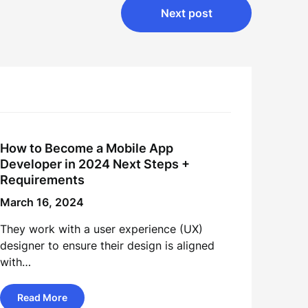
Next post
How to Become a Mobile App
Developer in 2024 Next Steps +
Requirements
March 16, 2024
They work with a user experience (UX)
designer to ensure their design is aligned
with…
Read More