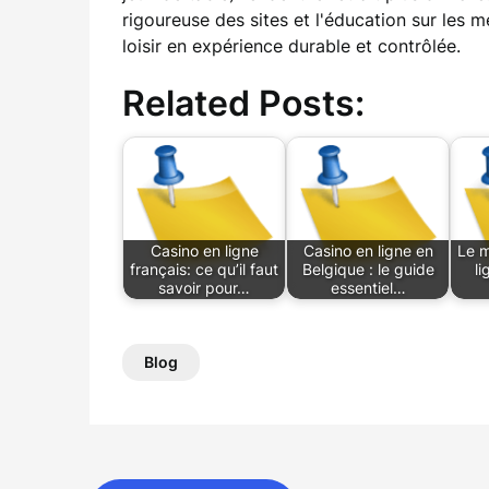
rigoureuse des sites et l'éducation sur les m
loisir en expérience durable et contrôlée.
Related Posts:
Casino en ligne
Casino en ligne en
Le m
français: ce qu’il faut
Belgique : le guide
li
savoir pour…
essentiel…
Blog