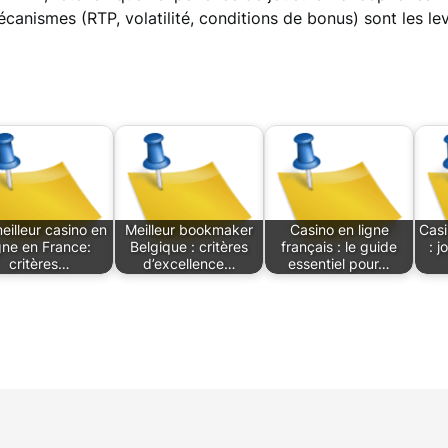
écanismes (RTP, volatilité, conditions de bonus) sont les lev
eilleur casino en
Meilleur bookmaker
Casino en ligne
Casi
gne en France:
Belgique : critères
français : le guide
: j
critères…
d’excellence…
essentiel pour…