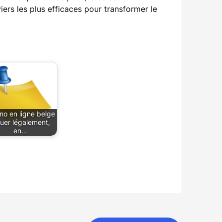
iers les plus efficaces pour transformer le
no en ligne belge
ouer légalement,
en…