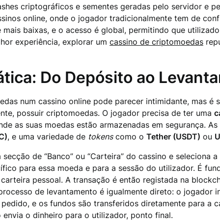
hes criptográficos e sementes geradas pelo servidor e pelo
ssinos online, onde o jogador tradicionalmente tem de con
 mais baixas, e o acesso é global, permitindo que utilizad
hor experiência, explorar um
cassino de criptomoedas
repu
tica: Do Depósito ao Levant
oedas num cassino online pode parecer intimidante, mas é
nte, possuir criptomoedas. O jogador precisa de ter uma
c
 onde as suas moedas estão armazenadas em segurança. As
C)
, e uma variedade de
tokens
como o
Tether (USDT)
ou
U
à secção de “Banco” ou “Carteira” do cassino e seleciona a
fico para essa moeda e para a sessão do utilizador. É fu
 carteira pessoal. A transação é então registada na block
processo de levantamento é igualmente direto: o jogador i
pedido, e os fundos são transferidos diretamente para a ca
envia o dinheiro para o utilizador, ponto final.