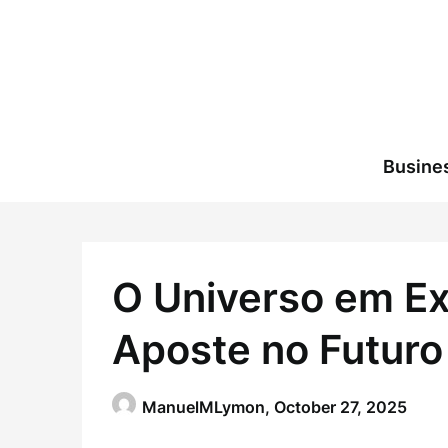
Skip
to
content
Busine
O Universo em E
Aposte no Futuro
ManuelMLymon,
October 27, 2025