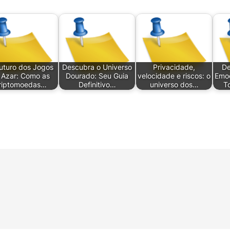
uturo dos Jogos
Descubra o Universo
Privacidade,
De
 Azar: Como as
Dourado: Seu Guia
velocidade e riscos: o
Emoç
riptomoedas…
Definitivo…
universo dos…
T