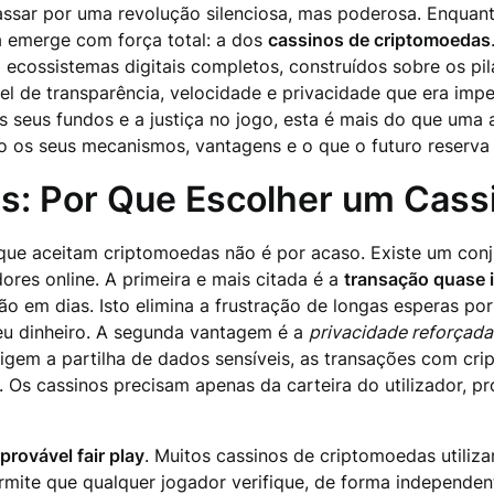
ssar por uma revolução silenciosa, mas poderosa. Enquant
 emerge com força total: a dos
cassinos de criptomoedas
ecossistemas digitais completos, construídos sobre os pil
l de transparência, velocidade e privacidade que era imp
s seus fundos e a justiça no jogo, esta é mais do que uma 
o os seus mecanismos, vantagens e o que o futuro reserva 
is: Por Que Escolher um Cas
que aceitam criptomoedas não é por acaso. Existe um conj
ores online. A primeira e mais citada é a
transação quase 
 em dias. Isto elimina a frustração de longas esperas por
eu dinheiro. A segunda vantagem é a
privacidade reforçada
exigem a partilha de dados sensíveis, as transações com 
. Os cassinos precisam apenas da carteira do utilizador, 
provável fair play
. Muitos cassinos de criptomoedas utili
ite que qualquer jogador verifique, de forma independente