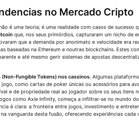
ndencias no Mercado Cripto
 não é uma teoria; é uma realidade com casos de sucesso
itcoin
que, nos seus primórdios, capturaram um nicho de en
ovaram que a demanda por anonimato e velocidade era real
s baseadas na Ethereum e noutras blockchains. Estes con
arente e até mesmo gerir sistemas de apostas descentrali
 (Non-Fungible Tokens) nos cassinos
. Algumas plataform
o jogo, como cartas de poker únicas ou acessórios para av
el e de propriedade real ao jogador sobre os seus itens n
jogos como Axie Infinity, começa a infiltrar-se no mundo
cia é clara: a fronteira entre jogos, investimento e entret
o na vanguarda desta fusão, oferecendo experiências cada