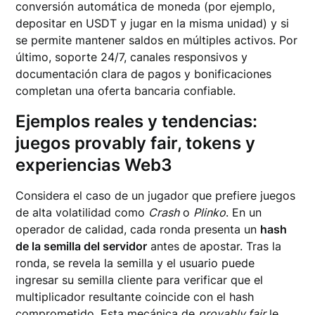
conversión automática de moneda (por ejemplo,
depositar en USDT y jugar en la misma unidad) y si
se permite mantener saldos en múltiples activos. Por
último, soporte 24/7, canales responsivos y
documentación clara de pagos y bonificaciones
completan una oferta bancaria confiable.
Ejemplos reales y tendencias:
juegos provably fair, tokens y
experiencias Web3
Considera el caso de un jugador que prefiere juegos
de alta volatilidad como
Crash
o
Plinko
. En un
operador de calidad, cada ronda presenta un
hash
de la semilla del servidor
antes de apostar. Tras la
ronda, se revela la semilla y el usuario puede
ingresar su semilla cliente para verificar que el
multiplicador resultante coincide con el hash
comprometido. Esta mecánica de
provably fair
le