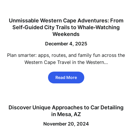
Unmissable Western Cape Adventures: From
Self‑Guided City Trails to Whale‑Watching
Weekends
December 4, 2025
Plan smarter: apps, routes, and family fun across the
Western Cape Travel in the Western…
Read More
Discover Unique Approaches to Car Detailing
in Mesa, AZ
November 20, 2024