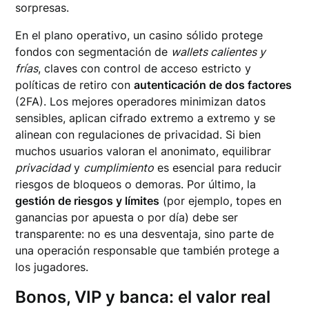
sorpresas.
En el plano operativo, un casino sólido protege
fondos con segmentación de
wallets calientes y
frías
, claves con control de acceso estricto y
políticas de retiro con
autenticación de dos factores
(2FA). Los mejores operadores minimizan datos
sensibles, aplican cifrado extremo a extremo y se
alinean con regulaciones de privacidad. Si bien
muchos usuarios valoran el anonimato, equilibrar
privacidad
y
cumplimiento
es esencial para reducir
riesgos de bloqueos o demoras. Por último, la
gestión de riesgos y límites
(por ejemplo, topes en
ganancias por apuesta o por día) debe ser
transparente: no es una desventaja, sino parte de
una operación responsable que también protege a
los jugadores.
Bonos, VIP y banca: el valor real