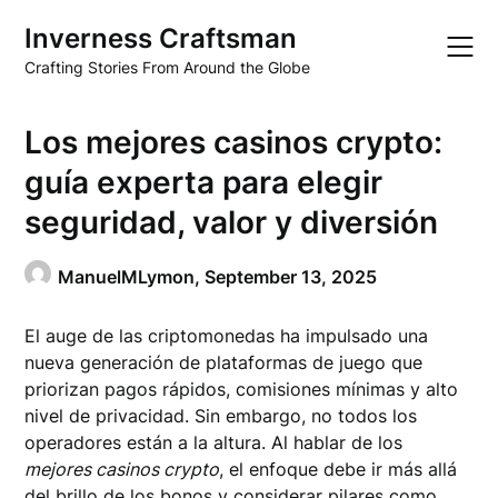
Skip
Inverness Craftsman
to
content
Crafting Stories From Around the Globe
Los mejores casinos crypto:
guía experta para elegir
seguridad, valor y diversión
ManuelMLymon,
September 13, 2025
El auge de las criptomonedas ha impulsado una
nueva generación de plataformas de juego que
priorizan pagos rápidos, comisiones mínimas y alto
nivel de privacidad. Sin embargo, no todos los
operadores están a la altura. Al hablar de los
mejores casinos crypto
, el enfoque debe ir más allá
del brillo de los bonos y considerar pilares como