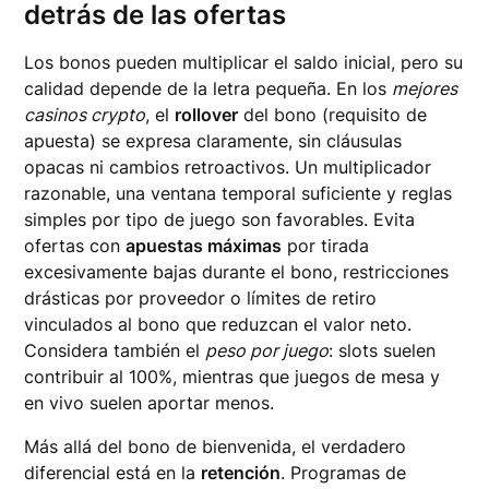
detrás de las ofertas
Los bonos pueden multiplicar el saldo inicial, pero su
calidad depende de la letra pequeña. En los
mejores
casinos crypto
, el
rollover
del bono (requisito de
apuesta) se expresa claramente, sin cláusulas
opacas ni cambios retroactivos. Un multiplicador
razonable, una ventana temporal suficiente y reglas
simples por tipo de juego son favorables. Evita
ofertas con
apuestas máximas
por tirada
excesivamente bajas durante el bono, restricciones
drásticas por proveedor o límites de retiro
vinculados al bono que reduzcan el valor neto.
Considera también el
peso por juego
: slots suelen
contribuir al 100%, mientras que juegos de mesa y
en vivo suelen aportar menos.
Más allá del bono de bienvenida, el verdadero
diferencial está en la
retención
. Programas de