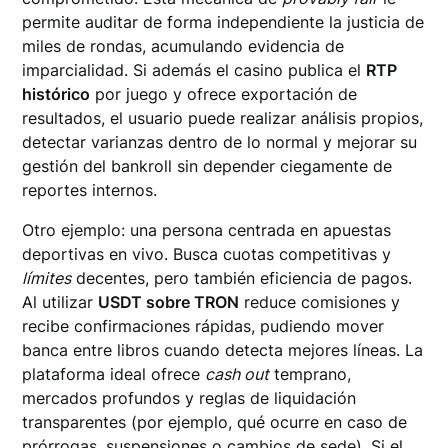
permite auditar de forma independiente la justicia de
miles de rondas, acumulando evidencia de
imparcialidad. Si además el casino publica el
RTP
histórico
por juego y ofrece exportación de
resultados, el usuario puede realizar análisis propios,
detectar varianzas dentro de lo normal y mejorar su
gestión del bankroll sin depender ciegamente de
reportes internos.
Otro ejemplo: una persona centrada en apuestas
deportivas en vivo. Busca cuotas competitivas y
límites
decentes, pero también eficiencia de pagos.
Al utilizar
USDT sobre TRON
reduce comisiones y
recibe confirmaciones rápidas, pudiendo mover
banca entre libros cuando detecta mejores líneas. La
plataforma ideal ofrece
cash out
temprano,
mercados profundos y reglas de liquidación
transparentes (por ejemplo, qué ocurre en caso de
prórrogas, suspensiones o cambios de sede). Si el