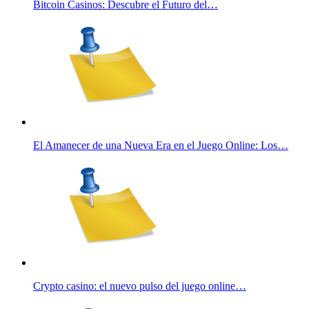
Bitcoin Casinos: Descubre el Futuro del…
El Amanecer de una Nueva Era en el Juego Online: Los…
Crypto casino: el nuevo pulso del juego online…