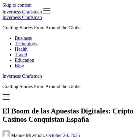
Skip to content
Inverness Craftsman
Inverness Craftsman
Crafting Stories From Around the Globe
Business
Technology
Health
Travel
Education
Blog
Inverness Craftsman
Crafting Stories From Around the Globe
El Boom de las Apuestas Digitales: Cripto
Casinos Conquistan España
ManuelMLymon,
October 20, 2025