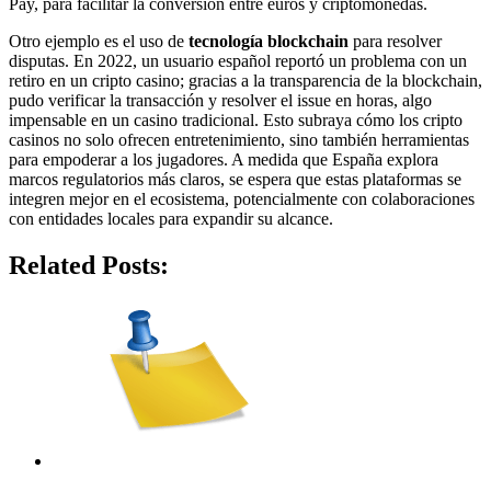
Pay, para facilitar la conversión entre euros y criptomonedas.
Otro ejemplo es el uso de
tecnología blockchain
para resolver
disputas. En 2022, un usuario español reportó un problema con un
retiro en un cripto casino; gracias a la transparencia de la blockchain,
pudo verificar la transacción y resolver el issue en horas, algo
impensable en un casino tradicional. Esto subraya cómo los cripto
casinos no solo ofrecen entretenimiento, sino también herramientas
para empoderar a los jugadores. A medida que España explora
marcos regulatorios más claros, se espera que estas plataformas se
integren mejor en el ecosistema, potencialmente con colaboraciones
con entidades locales para expandir su alcance.
Related Posts: