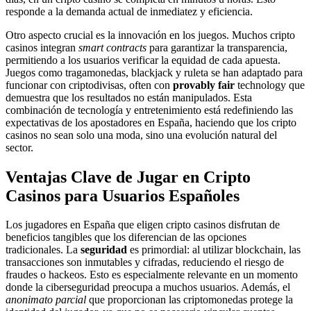
responde a la demanda actual de inmediatez y eficiencia.
Otro aspecto crucial es la innovación en los juegos. Muchos cripto
casinos integran
smart contracts
para garantizar la transparencia,
permitiendo a los usuarios verificar la equidad de cada apuesta.
Juegos como tragamonedas, blackjack y ruleta se han adaptado para
funcionar con criptodivisas, often con
provably fair
technology que
demuestra que los resultados no están manipulados. Esta
combinación de tecnología y entretenimiento está redefiniendo las
expectativas de los apostadores en España, haciendo que los cripto
casinos no sean solo una moda, sino una evolución natural del
sector.
Ventajas Clave de Jugar en Cripto
Casinos para Usuarios Españoles
Los jugadores en España que eligen cripto casinos disfrutan de
beneficios tangibles que los diferencian de las opciones
tradicionales. La
seguridad
es primordial: al utilizar blockchain, las
transacciones son inmutables y cifradas, reduciendo el riesgo de
fraudes o hackeos. Esto es especialmente relevante en un momento
donde la ciberseguridad preocupa a muchos usuarios. Además, el
anonimato parcial
que proporcionan las criptomonedas protege la