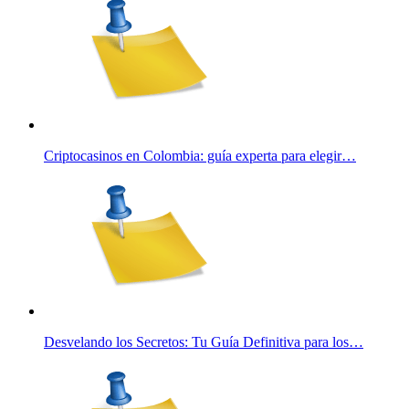
Criptocasinos en Colombia: guía experta para elegir…
Desvelando los Secretos: Tu Guía Definitiva para los…