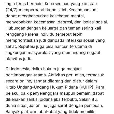
ingin terus bermain. Ketersediaan yang konstan
(24/7) memperparah kondisi ini. Kecanduan judi
dapat menghancurkan kesehatan mental,
menyebabkan kecemasan, depresi, dan isolasi sosial.
Hubungan dengan keluarga dan teman sering kali
renggang karena individu tersebut lebih
memprioritaskan judi daripada interaksi sosial yang
sehat. Reputasi juga bisa hancur, terutama di
lingkungan masyarakat yang memandang negatif
aktivitas judi.
Di Indonesia, risiko hukum juga menjadi
pertimbangan utama. Aktivitas perjudian, termasuk
secara online, sangat dilarang dan diatur dalam
Kitab Undang-Undang Hukum Pidana (KUHP). Para
pelaku, baik penyelenggara maupun pemain, dapat
dikenakan sanksi pidana jika terbukti. Selain itu,
dunia situs judi online juga sarat dengan penipuan.
Banyak platform abal-abal yang tidak memiliki