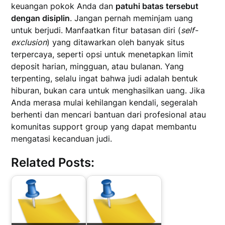
keuangan pokok Anda dan
patuhi batas tersebut
dengan disiplin
. Jangan pernah meminjam uang
untuk berjudi. Manfaatkan fitur batasan diri (
self-
exclusion
) yang ditawarkan oleh banyak situs
terpercaya, seperti opsi untuk menetapkan limit
deposit harian, mingguan, atau bulanan. Yang
terpenting, selalu ingat bahwa judi adalah bentuk
hiburan, bukan cara untuk menghasilkan uang. Jika
Anda merasa mulai kehilangan kendali, segeralah
berhenti dan mencari bantuan dari profesional atau
komunitas support group yang dapat membantu
mengatasi kecanduan judi.
Related Posts: