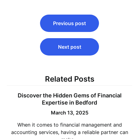
Post
Previous post
navigation
Next post
Related Posts
Discover the Hidden Gems of Financial
Expertise in Bedford
March 13, 2025
When it comes to financial management and
accounting services, having a reliable partner can