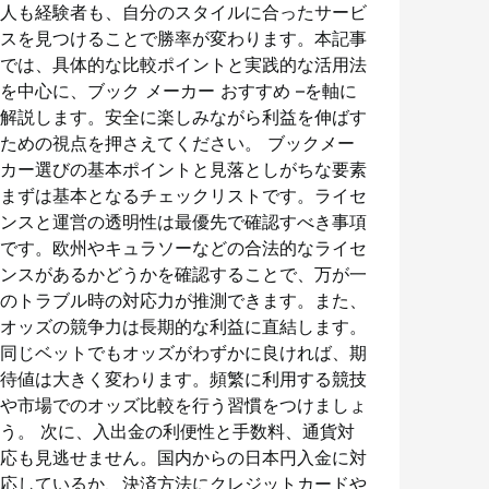
人も経験者も、自分のスタイルに合ったサービ
スを見つけることで勝率が変わります。本記事
では、具体的な比較ポイントと実践的な活用法
を中心に、ブック メーカー おすすめ –を軸に
解説します。安全に楽しみながら利益を伸ばす
ための視点を押さえてください。 ブックメー
カー選びの基本ポイントと見落としがちな要素
まずは基本となるチェックリストです。ライセ
ンスと運営の透明性は最優先で確認すべき事項
です。欧州やキュラソーなどの合法的なライセ
ンスがあるかどうかを確認することで、万が一
のトラブル時の対応力が推測できます。また、
オッズの競争力は長期的な利益に直結します。
同じベットでもオッズがわずかに良ければ、期
待値は大きく変わります。頻繁に利用する競技
や市場でのオッズ比較を行う習慣をつけましょ
う。 次に、入出金の利便性と手数料、通貨対
応も見逃せません。国内からの日本円入金に対
応しているか、決済方法にクレジットカードや