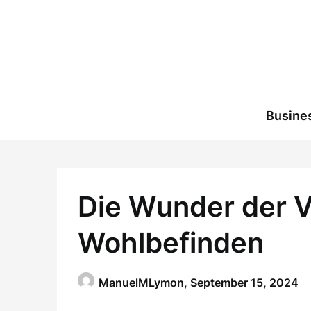
Skip
to
content
Busine
Die Wunder der Vi
Wohlbefinden
ManuelMLymon,
September 15, 2024