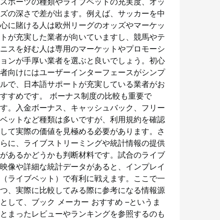
スポーツの種類やライブベットの充実度、オッ
ズの深さで差が出ます。例えば、サッカーを中
心に賭ける人は欧州リーグのオッズやマーケッ
トが充実した業者が向いていますし、競馬やテ
ニスを好む人は専用のマーケットやプロモーシ
ョンが手厚い業者を選ぶと良いでしょう。初心
者向けにはユーザーインターフェースがシンプ
ルで、日本語サポートが充実している業者がお
すすめです。 ボーナス制度の比較も重要で
す。入金ボーナス、キャッシュバック、フリー
ベットなど種類は多いですが、利用規約を確認
して実際の価値を見極める必要があります。さ
らに、ライブストリーミングや統計情報の提供
があるかどうかも判断材料です。試合のライブ
映像や詳細な統計データがあると、インプレイ
（ライブベット）で有利に戦えます。ここで一
つ、実際に比較してみる際に参考になる情報源
として、ブック メーカー おすすめ –というま
とまったレビューやランキングを参照するのも