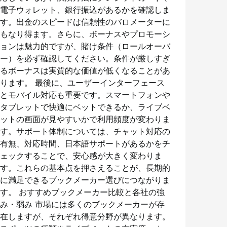
電子ウォレット、銀行振込があるかを確認しま
す。出金のスピードは信頼性のバロメーターに
もなり得ます。さらに、ボーナスやプロモーシ
ョンは魅力的ですが、賭け条件（ロールオーバ
ー）を必ず確認してください。条件が厳しすぎ
るボーナスは実質的な価値が低くなることがあ
ります。 最後に、ユーザーインターフェース
とモバイル対応も重要です。スマートフォンや
タブレットで快適にベットできるか、ライブベ
ットの画面が見やすいかで利用頻度が変わりま
す。サポート体制については、チャット対応の
有無、対応時間、日本語サポートがあるかをチ
ェックすることで、安心感が大きく変わりま
す。これらの基本点を押さえることが、長期的
に満足できるブックメーカー選びにつながりま
す。 おすすめブックメーカー比較と各社の強
み・弱み 市場には多くのブックメーカーが存
在しますが、それぞれ得意分野が異なります。