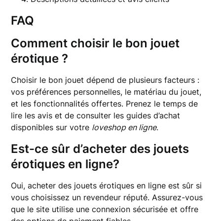
FAQ
Comment choisir le bon jouet
érotique ?
Choisir le bon jouet dépend de plusieurs facteurs :
vos préférences personnelles, le matériau du jouet,
et les fonctionnalités offertes. Prenez le temps de
lire les avis et de consulter les guides d’achat
disponibles sur votre
loveshop en ligne
.
Est-ce sûr d’acheter des jouets
érotiques en ligne?
Oui, acheter des jouets érotiques en ligne est sûr si
vous choisissez un revendeur réputé. Assurez-vous
que le site utilise une connexion sécurisée et offre