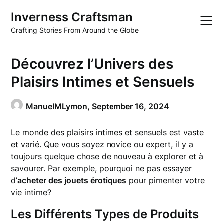
Skip
Inverness Craftsman
to
content
Crafting Stories From Around the Globe
Découvrez l’Univers des
Plaisirs Intimes et Sensuels
ManuelMLymon,
September 16, 2024
Le monde des plaisirs intimes et sensuels est vaste
et varié. Que vous soyez novice ou expert, il y a
toujours quelque chose de nouveau à explorer et à
savourer. Par exemple, pourquoi ne pas essayer
d’
acheter des jouets érotiques
pour pimenter votre
vie intime?
Les Différents Types de Produits