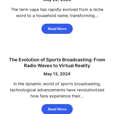
The term vape has rapidly evolved from a niche
word to a household name, transforming…
Read More
The Evolution of Sports Broadcasting: From
Radio Waves to Virtual Reality
May 13, 2024
In the dynamic world of sports broadcasting,
technological advancements have revolutionized
how fans experience their…
Read More