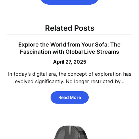
Related Posts
Explore the World from Your Sofa: The
Fascination with Global Live Streams
April 27, 2025
In today’s digital era, the concept of exploration has
evolved significantly. No longer restricted by…
Read More