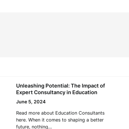
Unleashing Potential: The Impact of
Expert Consultancy in Education
June 5, 2024
Read more about Education Consultants
here. When it comes to shaping a better
future, nothing…