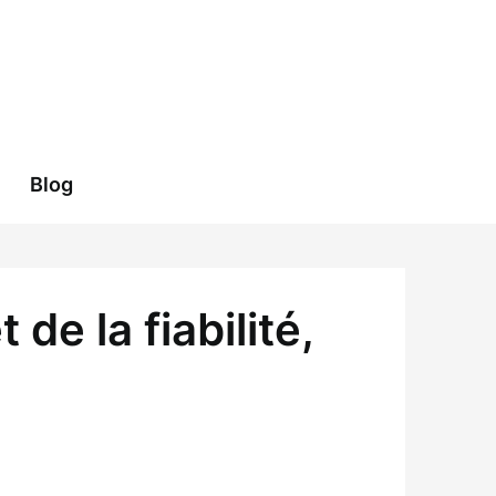
Blog
e la fiabilité,