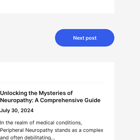
Next post
Unlocking the Mysteries of
Neuropathy: A Comprehensive Guide
July 30, 2024
In the realm of medical conditions,
Peripheral Neuropathy stands as a complex
and often debilitating…