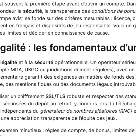
st souvent la première étape avant d’ouvrir un compte. Dan
ofondeur la
sécurité
, la transparence des
conditions de bonu
lympe avis” se fonde sur des critères mesurables : licence, 
nt en français et dispositifs de jeu responsable. Voici un g
 les limites et décider en connaissance de cause.
légalité : les fondamentaux d’u
a
légalité
et à la
sécurité
opérationnelle. Un opérateur sérieux
emple MGA, UKGC ou juridictions dûment régulées), avec un
lementaire garantit des exigences en matière de fonds de
ble, des mentions floues ou des documents légaux introuvabl
iliser un chiffrement
SSL/TLS
robuste et respecter des stan
sécurisées du dépôt au retrait, y compris lors du téléchar
s indépendants du
générateur de nombres aléatoires (RNG)
e
te une appréciation transparente de l’équité des jeux.
examen minutieux : règles de compte, de bonus, limites de m