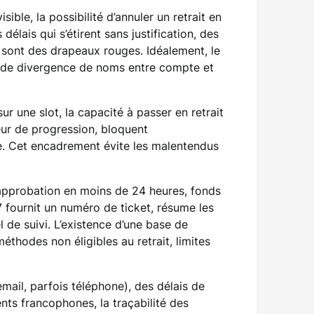
ible, la possibilité d’annuler un retrait en
élais qui s’étirent sans justification, des
 sont des drapeaux rouges. Idéalement, le
as de divergence de noms entre compte et
ur une slot, la capacité à passer en retrait
ur de progression, bloquent
ée. Cet encadrement évite les malentendus
 approbation en moins de 24 heures, fonds
 fournit un numéro de ticket, résume les
 de suivi. L’existence d’une base de
éthodes non éligibles au retrait, limites
email, parfois téléphone), des délais de
nts francophones, la traçabilité des