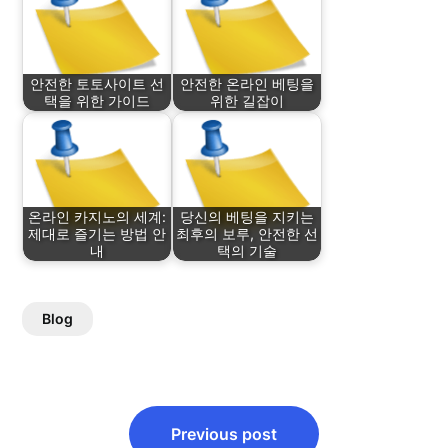
안전한 토토사이트 선
안전한 온라인 베팅을
택을 위한 가이드
위한 길잡이
온라인 카지노의 세계:
당신의 베팅을 지키는
제대로 즐기는 방법 안
최후의 보루, 안전한 선
내
택의 기술
Blog
Post
Previous post
navigation